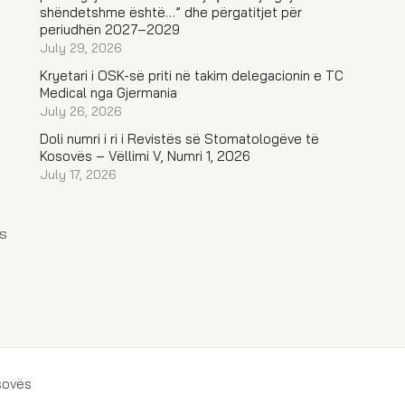
shëndetshme është…” dhe përgatitjet për
periudhën 2027–2029
July 29, 2026
Kryetari i OSK-së priti në takim delegacionin e TC
Medical nga Gjermania
July 26, 2026
Doli numri i ri i Revistës së Stomatologëve të
Kosovës – Vëllimi V, Numri 1, 2026
July 17, 2026
s
sovës