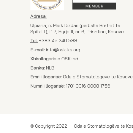
Adresa:
Ulpiana, rr. Mark Dizdari (përballë Rrethit të
Spitalit), D 7, Hyrja II, nr. 6, Prishtinë, Kosovë
Tel:
+383 45 240 588
E-mail:
info@osk-ks.org
Xhirollogaria e OSK-së
Banka:
NLB
Emri i llogarisë:
Oda e Stomatologëve të Kosovë
Numri i llogarisë:
1701 0016 0008 1756
© Copyright 2022 · Oda e Stomatologëve të Ko