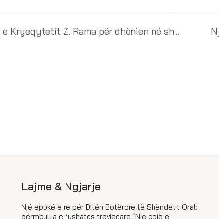
Nënshkruhet kontrata me Kryetarin e Kryeqytetit Z. Rama për dhënien në shfrytëzim të pronës komunale
Lajme & Ngjarje
Një epokë e re për Ditën Botërore të Shëndetit Oral:
përmbyllja e fushatës trevjeçare “Një gojë e