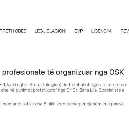
RRETH ODËS
LEGJISLACIONI
EVP
LICENCIMI
REV
ave profesionale të organizuar nga OSK
1, kati i dytë i Stomatologjisë) do të mbahet ligjërata me temë:
 dhe në punimet protetikore” nga Dr. Sc. Zana Lila, Specialiste e
pjesëmarrje aktive dhe 5 pikë kredituese për pjesëmarrje pasive.