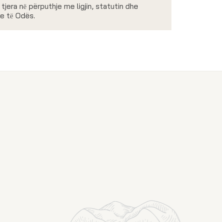
e tjera nё përputhje me ligjin, statutin dhe
me tё Odës.