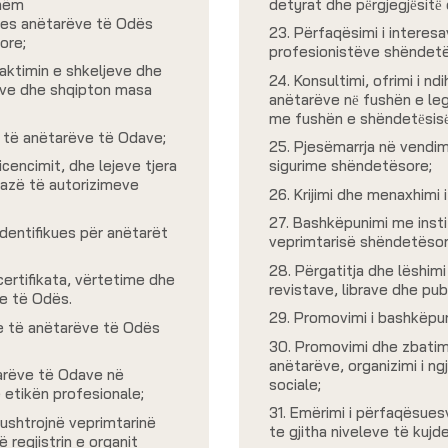
shëm
detyrat dhe pёrgjegjёsitё
mes anëtarëve të Odës
23. Përfaqësimi i interes
ore;
profesionistëve shëndetë
caktimin e shkeljeve dhe
24. Konsultimi, ofrimi i n
ave dhe shqipton masa
anëtarëve nё fushën e legj
me fushën e shëndetёsisё
ë të anëtarëve të Odave;
25. Pjesëmarrja në vendim
icencimit, dhe lejeve tjera
sigurime shëndetësore;
bazë të autorizimeve
26. Krijimi dhe menaxhimi 
27. Bashkëpunimi me inst
identifikues për anëtarët
veprimtarisë shëndetësore
28. Përgatitja dhe lëshim
ertifikata, vërtetime dhe
revistave, librave dhe pub
e të Odës.
29. Promovimi i bashkëpu
e të anëtarëve të Odës
30. Promovimi dhe zbatimi
anëtarëve, organizimi i ngj
ëtarëve të Odave në
sociale;
 etikën profesionale;
31. Emërimi i përfaqësues
ushtrojnë veprimtarinë
te gjitha niveleve të kujd
 regjistrin e organit