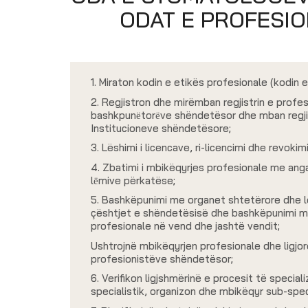
ODAT E PROFESI
1. Miraton kodin e etikës profesionale (kodin e
2. Regjistron dhe mirëmban regjistrin e profe
bashkpunёtorёve shëndetësor dhe mban regjist
Institucioneve shëndetësore;
3. Lëshimi i licencave, ri-licencimi dhe revokimi 
4. Zbatimi i mbikëqyrjes profesionale me an
lёmive përkatëse;
5. Bashkëpunimi me organet shtetërore dhe l
çështjet e shëndetësisë dhe bashkëpunimi m
profesionale në vend dhe jashtë vendit;
Ushtrojnë mbikëqyrjen profesionale dhe ligjo
profesionistëve shëndetësor;
6. Verifikon ligjshmërinë e procesit të special
specialistik, organizon dhe mbikëqyr sub-spec