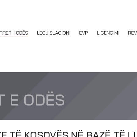
RRETH ODËS
LEGJISLACIONI
EVP
LICENCIMI
REV
 E ODËS
 TË KOSOVËS NË BAZË TË LIG