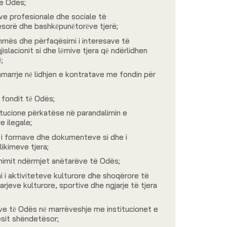
 e Odës;
ave profesionale dhe sociale të
sorë dhe bashkёpunёtorёve tjerë;
dihmës dhe përfaqësimi i interesave të
islacionit si dhe lёmive tjera qё ndërlidhen
;
marrje nё lidhjen e kontratave me fondin për
i fondit tё Odës;
itucione përkatëse në parandalimin e
 ilegale;
i i formave dhe dokumenteve si dhe i
likimeve tjera;
nimit ndërmjet anëtarëve të Odës;
 i aktiviteteve kulturore dhe shoqërore të
arjeve kulturore, sportive dhe ngjarje të tjera
ve tё Odës nё marrëveshje me institucionet e
esit shëndetësor;