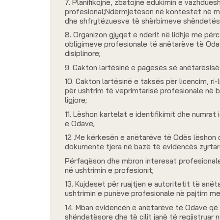
7. Planifikojnë, zbatojnë edukimin e vazhdue
profesional;Ndërmjetëson në kontestet në 
dhe shfrytëzuesve të shërbimeve shëndetës
8. Organizon gjyqet e nderit në lidhje me për
obligimeve profesionale të anëtarëve të Od
disiplinore;
9. Cakton lartësinë e pagesës së anëtarësis
10. Cakton lartësinë e taksës për licencim, ri-l
për ushtrim të veprimtarisë profesionale në 
ligjore;
11. Lëshon kartelat e identifikimit dhe numrat 
e Odave;
12 .Me kërkesën e anëtarëve të Odës lëshon c
dokumente tjera në bazë të evidencës zyrtar
Përfaqëson dhe mbron interesat profesional
në ushtrimin e profesionit;
13. Kujdeset për ruajtjen e autoritetit të an
ushtrimin e punëve profesionale në pajtim me
14. Mban evidencën e anëtarëve të Odave që 
shëndetësore dhe të cilit janë të regjistruar në