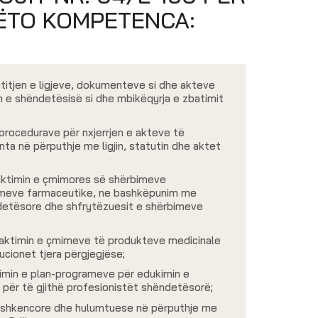
ËTO KOMPETENCA:
titjen e ligjeve, dokumenteve si dhe akteve
in e shëndetësisë si dhe mbikëqyrja e zbatimit
i procedurave për nxjerrjen e akteve të
ta në përputhje me ligjin, statutin dhe aktet
aktimin e çmimores së shërbimeve
meve farmaceutike, ne bashkëpunim me
detësore dhe shfrytëzuesit e shërbimeve
aktimin e çmimeve të produkteve medicinale
cionet tjera përgjegjëse;
limin e plan-programeve për edukimin e
për të gjithë profesionistët shëndetësorë;
ve shkencore dhe hulumtuese në përputhje me