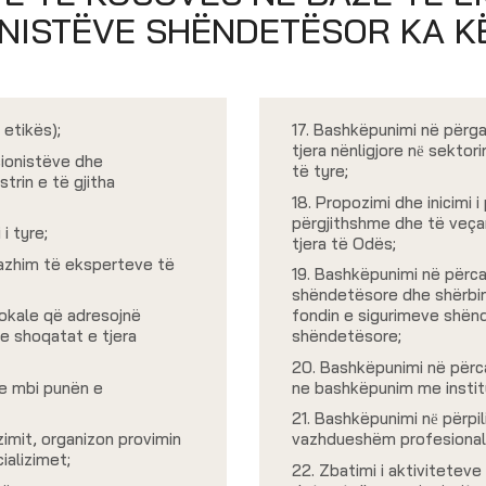
ONISTËVE SHËNDETËSOR KA K
 etikës);
17. Bashkëpunimi në përga
tjera nënligjore nё sektor
sionistëve dhe
të tyre;
rin e të gjitha
18. Propozimi dhe inicimi 
përgjithshme dhe të veçan
i tyre;
tjera të Odës;
gazhim të eksperteve të
19. Bashkëpunimi në përc
shëndetësore dhe shërbi
okale që adresojnë
fondin e sigurimeve shën
e shoqatat e tjera
shëndetësore;
20. Bashkëpunimi në përc
re mbi punën e
ne bashkëpunim me institu
21. Bashkëpunimi nё përpi
izimit, organizon provimin
vazhdueshëm profesional 
ializimet;
22. Zbatimi i aktivitete