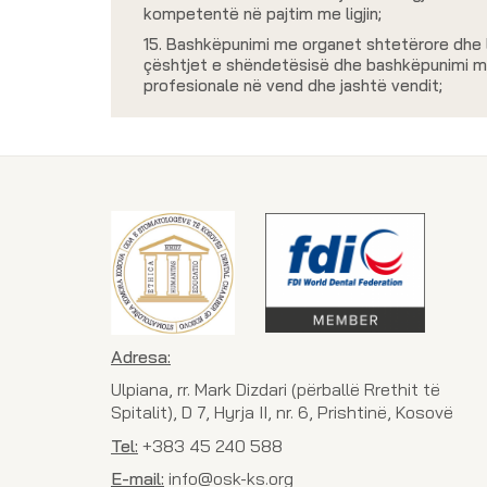
kompetentë në pajtim me ligjin;
15. Bashkëpunimi me organet shtetërore dhe 
çështjet e shëndetësisë dhe bashkëpunimi m
profesionale në vend dhe jashtë vendit;
Adresa:
Ulpiana, rr. Mark Dizdari (përballë Rrethit të
Spitalit), D 7, Hyrja II, nr. 6, Prishtinë, Kosovë
Tel:
+383 45 240 588
E-mail:
info@osk-ks.org