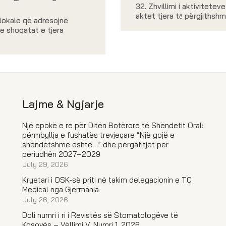
32. Zhvillimi i aktivitetev
aktet tjera tё përgjithsh
lokale që adresojnë
e shoqatat e tjera
Lajme & Ngjarje
Një epokë e re për Ditën Botërore të Shëndetit Oral:
përmbyllja e fushatës trevjeçare “Një gojë e
shëndetshme është…” dhe përgatitjet për
periudhën 2027–2029
July 29, 2026
Kryetari i OSK-së priti në takim delegacionin e TC
Medical nga Gjermania
July 26, 2026
Doli numri i ri i Revistës së Stomatologëve të
Kosovës – Vëllimi V, Numri 1, 2026