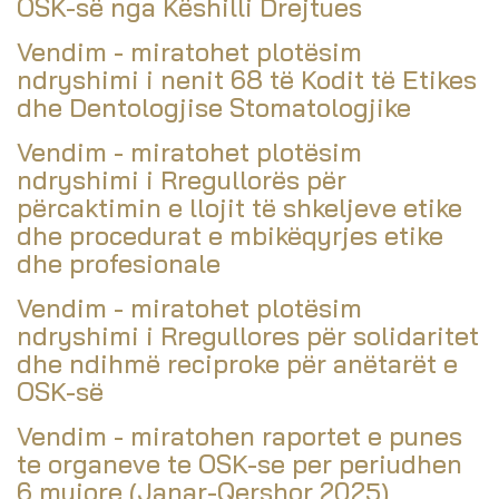
OSK-së nga Këshilli Drejtues
Vendim - miratohet plotësim
ndryshimi i nenit 68 të Kodit të Etikes
dhe Dentologjise Stomatologjike
Vendim - miratohet plotësim
ndryshimi i Rregullorës për
përcaktimin e llojit të shkeljeve etike
dhe procedurat e mbikëqyrjes etike
dhe profesionale
Vendim - miratohet plotësim
ndryshimi i Rregullores për solidaritet
dhe ndihmë reciproke për anëtarët e
OSK-së
Vendim - miratohen raportet e punes
te organeve te OSK-se per periudhen
6 mujore (Janar-Qershor 2025)