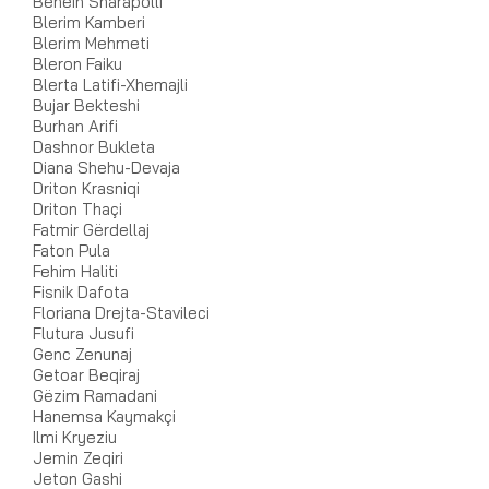
Benein Sharapolli
Blerim Kamberi
Blerim Mehmeti
Bleron Faiku
Blerta Latifi-Xhemajli
Bujar Bekteshi
Burhan Arifi
Dashnor Bukleta
Diana Shehu-Devaja
Driton Krasniqi
Driton Thaçi
Fatmir Gërdellaj
Faton Pula
Fehim Haliti
Fisnik Dafota
Floriana Drejta-Stavileci
Flutura Jusufi
Genc Zenunaj
Getoar Beqiraj
Gëzim Ramadani
Hanemsa Kaymakçi
Ilmi Kryeziu
Jemin Zeqiri
Jeton Gashi