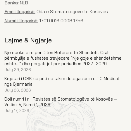
Banka:
NLB
Emri i llogarisë:
Oda e Stomatologëve të Kosovës
Numri i llogarisë:
1701 0016 0008 1756
Lajme & Ngjarje
Një epokë e re për Ditën Botërore të Shëndetit Oral:
përmbyllja e fushatës trevjeçare “Një gojë e shëndetshme
është…” dhe përgatitjet për periudhën 2027–2029
July 29, 2026
Kryetari i OSK-së priti në takim delegacionin e TC Medical
nga Gjermania
July 26, 2026
Doli numri i ri i Revistës së Stomatologëve të Kosovës –
Vëllimi V, Numri 1, 2026
July 17, 2026