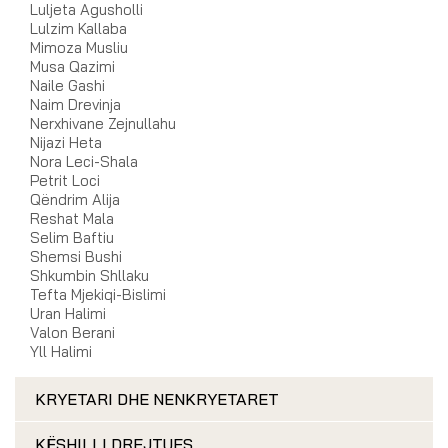
Luljeta Agusholli
Lulzim Kallaba
Mimoza Musliu
Musa Qazimi
Naile Gashi
Naim Drevinja
Nerxhivane Zejnullahu
Nijazi Heta
Nora Leci-Shala
Petrit Loci
Qëndrim Alija
Reshat Mala
Selim Baftiu
Shemsi Bushi
Shkumbin Shllaku
Tefta Mjekiqi-Bislimi
Uran Halimi
Valon Berani
Yll Halimi
KRYETARI DHE NENKRYETARET
KËSHILLI DREJTUES