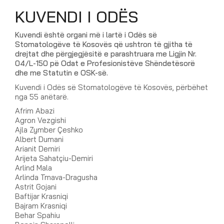
KUVENDI I ODËS
Kuvendi është organi më i lartë i Odës së
Stomatologëve të Kosovës që ushtron të gjitha të
drejtat dhe përgjegjësitë e parashtruara me Ligjin Nr.
04/L-150 pë Odat e Profesionistëve Shëndetësorë
dhe me Statutin e OSK-së.
Kuvendi i Odës së Stomatologëve të Kosovës, përbëhet
nga 55 anëtarë.
Afrim Abazi
Agron Vezgishi
Ajla Zymber Çeshko
Albert Dumani
Arianit Demiri
Arijeta Sahatçiu-Demiri
Arlind Mala
Arlinda Tmava-Dragusha
Astrit Gojani
Baftijar Krasniqi
Bajram Krasniqi
Behar Spahiu