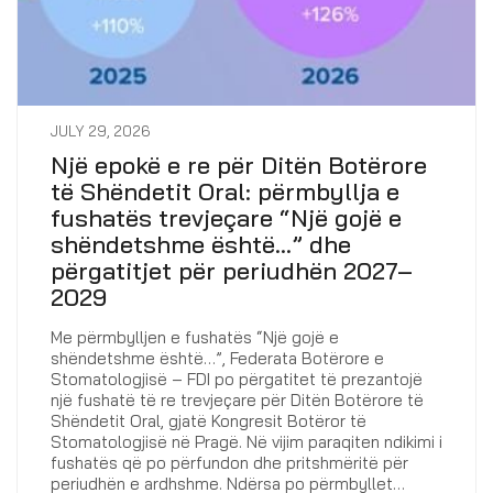
JULY 29, 2026
Një epokë e re për Ditën Botërore
të Shëndetit Oral: përmbyllja e
fushatës trevjeçare “Një gojë e
shëndetshme është…” dhe
përgatitjet për periudhën 2027–
2029
Me përmbylljen e fushatës “Një gojë e
shëndetshme është…”, Federata Botërore e
Stomatologjisë – FDI po përgatitet të prezantojë
një fushatë të re trevjeçare për Ditën Botërore të
Shëndetit Oral, gjatë Kongresit Botëror të
Stomatologjisë në Pragë. Në vijim paraqiten ndikimi i
fushatës që po përfundon dhe pritshmëritë për
periudhën e ardhshme. Ndërsa po përmbyllet…