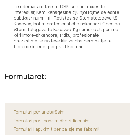
Të nderuar anëtarë të OSK-së dhe lexues të
interesuar, Kemi kënaqësinë t’ju njoftojmë se është
publikuar numri i ri i Revistës së Stomatologëve të
Kosovës, botim profesional dhe shkencor i Odës së
Stomatologëve të Kosovës. Ky numër sjell punime
kërkimore-shkencore, artikuj profesionalë,
prezantime të rasteve klinike dhe përmbajtje të
tjera me interes për praktikën dhe…
Formularët:
Formulari për anëtarësim
Formulari për licencim dhe ri-licencim
Formulari i aplikimit për pajisje me faksimil