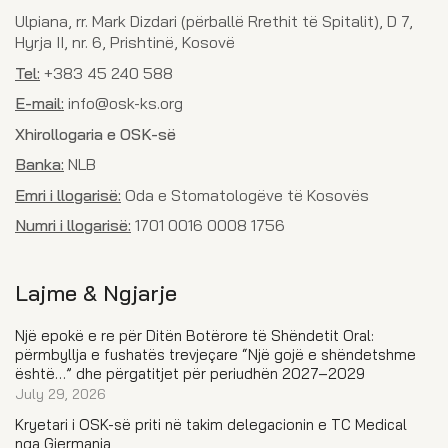
Ulpiana, rr. Mark Dizdari (përballë Rrethit të Spitalit), D 7,
Hyrja II, nr. 6, Prishtinë, Kosovë
Tel:
+383 45 240 588
E-mail:
info@osk-ks.org
Xhirollogaria e OSK-së
Banka:
NLB
Emri i llogarisë:
Oda e Stomatologëve të Kosovës
Numri i llogarisë:
1701 0016 0008 1756
Lajme & Ngjarje
Një epokë e re për Ditën Botërore të Shëndetit Oral:
përmbyllja e fushatës trevjeçare “Një gojë e shëndetshme
është…” dhe përgatitjet për periudhën 2027–2029
July 29, 2026
Kryetari i OSK-së priti në takim delegacionin e TC Medical
nga Gjermania