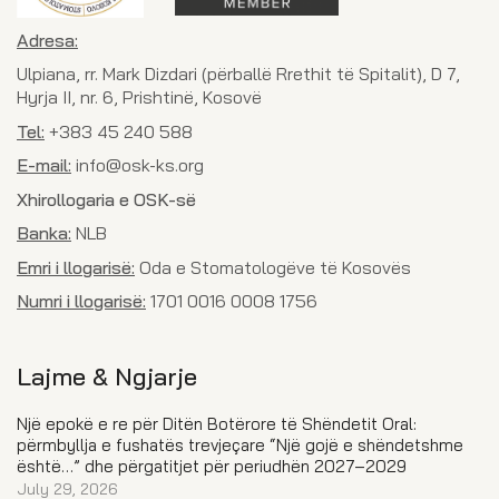
Adresa:
Ulpiana, rr. Mark Dizdari (përballë Rrethit të Spitalit), D 7,
Hyrja II, nr. 6, Prishtinë, Kosovë
Tel:
+383 45 240 588
E-mail:
info@osk-ks.org
Xhirollogaria e OSK-së
Banka:
NLB
Emri i llogarisë:
Oda e Stomatologëve të Kosovës
Numri i llogarisë:
1701 0016 0008 1756
Lajme & Ngjarje
Një epokë e re për Ditën Botërore të Shëndetit Oral:
përmbyllja e fushatës trevjeçare “Një gojë e shëndetshme
është…” dhe përgatitjet për periudhën 2027–2029
July 29, 2026