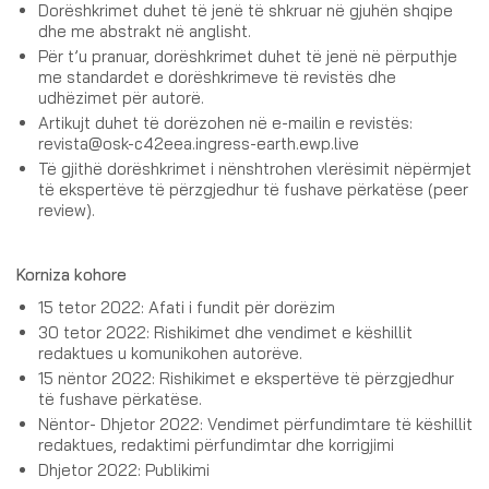
Dorëshkrimet duhet të jenë të shkruar në gjuhën shqipe
dhe me abstrakt në anglisht.
Për t’u pranuar, dorëshkrimet duhet të jenë në përputhje
me standardet e dorëshkrimeve të revistës dhe
udhëzimet për autorë.
Artikujt duhet të dorëzohen në e-mailin e revistës:
revista@osk-c42eea.ingress-earth.ewp.live
Të gjithë dorëshkrimet i nënshtrohen vlerësimit nëpërmjet
të ekspertëve të përzgjedhur të fushave përkatëse (peer
review).
Korniza kohore
15 tetor 2022: Afati i fundit për dorëzim
30 tetor 2022: Rishikimet dhe vendimet e këshillit
redaktues u komunikohen autorëve.
15 nëntor 2022: Rishikimet e ekspertëve të përzgjedhur
të fushave përkatëse.
Nëntor- Dhjetor 2022: Vendimet përfundimtare të këshillit
redaktues, redaktimi përfundimtar dhe korrigjimi
Dhjetor 2022: Publikimi