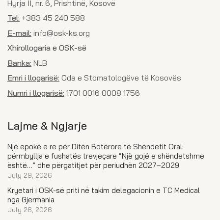
Hyrja II, nr. 6, Prishtinë, Kosovë
Tel:
+383 45 240 588
E-mail:
info@osk-ks.org
Xhirollogaria e OSK-së
Banka:
NLB
Emri i llogarisë:
Oda e Stomatologëve të Kosovës
Numri i llogarisë:
1701 0016 0008 1756
Lajme & Ngjarje
Një epokë e re për Ditën Botërore të Shëndetit Oral:
përmbyllja e fushatës trevjeçare “Një gojë e shëndetshme
është…” dhe përgatitjet për periudhën 2027–2029
July 29, 2026
Kryetari i OSK-së priti në takim delegacionin e TC Medical
nga Gjermania
July 26, 2026