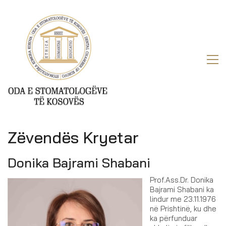
Zëvendës Kryetar
Donika Bajrami Shabani
Prof.Ass.Dr. Donika
Bajrami Shabani ka
lindur me 23.11.1976
në Prishtinë, ku dhe
ka përfunduar