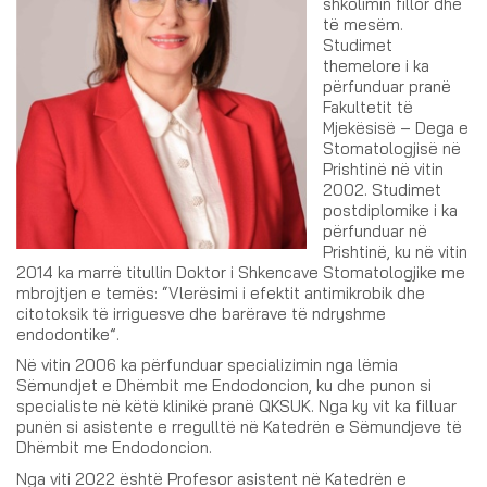
shkolimin fillor dhe
të mesëm.
Studimet
themelore i ka
përfunduar pranë
Fakultetit të
Mjekësisë – Dega e
Stomatologjisë në
Prishtinë në vitin
2002. Studimet
postdiplomike i ka
përfunduar në
Prishtinë, ku në vitin
2014 ka marrë titullin Doktor i Shkencave Stomatologjike me
mbrojtjen e temës: “Vlerësimi i efektit antimikrobik dhe
citotoksik të irriguesve dhe barërave të ndryshme
endodontike”.
Në vitin 2006 ka përfunduar specializimin nga lëmia
Sëmundjet e Dhëmbit me Endodoncion, ku dhe punon si
specialiste në këtë klinikë pranë QKSUK. Nga ky vit ka filluar
punën si asistente e rregulltë në Katedrën e Sëmundjeve të
Dhëmbit me Endodoncion.
Nga viti 2022 është Profesor asistent në Katedrën e