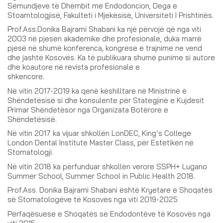
Sëmundjeve të Dhëmbit me Endodoncion, Dega e
Stoamtologjisë, Fakulteti i Mjekësisë, Universiteti I Prishtinës.
Prof.Ass.Donika Bajrami Shabani ka një përvojë që nga viti
2003 në pjesën akademike dhe profesionale, duka marrë
pjesë në shumë konferenca, kongrese e trajnime ne vend
dhe jashtë Kosovës. Ka të publikuara shumë punime si autore
dhe koautore në revista profesionale e
shkencore.
Në vitin 2017-2019 ka qenë këshilltare në Ministrinë ë
Shëndetësisë si dhe konsulente për Stategjinë e Kujdesit
Primar Shëndetësor nga Organizata Botërore e
Shëndetësisë.
Në vitin 2017 ka vijuar shkollën LonDEC, King’s College
London Dental Institute Master Class, për Estetikën në
Stomatologji.
Në vitin 2018 ka përfunduar shkollën verore SSPH+ Lugano
Summer School, Summer School in Public Health 2018.
Prof.Ass. Donika Bajrami Shabani është Kryetare e Shoqatës
së Stomatologëve të Kosovës nga viti 2019-2025
Përfaqësuese e Shoqatës së Endodontëve të Kosovës nga