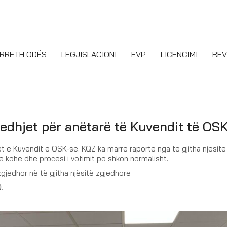
RRETH ODËS
LEGJISLACIONI
EVP
LICENCIMI
REV
gjedhjet për anëtarë të Kuvendit të OS
arët e Kuvendit e OSK-së. KQZ ka marrë raporte nga të gjitha njësitë
 kohë dhe procesi i votimit po shkon normalisht.
jedhor në të gjitha njësitë zgjedhore
0
.