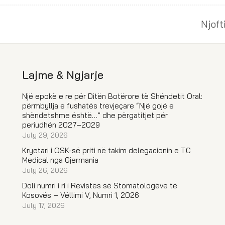
Njoft
Lajme & Ngjarje
Një epokë e re për Ditën Botërore të Shëndetit Oral:
përmbyllja e fushatës trevjeçare “Një gojë e
shëndetshme është…” dhe përgatitjet për
periudhën 2027–2029
July 29, 2026
Kryetari i OSK-së priti në takim delegacionin e TC
Medical nga Gjermania
July 26, 2026
Doli numri i ri i Revistës së Stomatologëve të
Kosovës – Vëllimi V, Numri 1, 2026
July 17, 2026