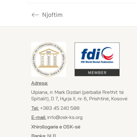
Njoftim
Adresa:
Ulpiana, rr. Mark Dizdari (përballë Rrethit të
Spitalit), D 7, Hyrja II, nr. 6, Prishtinë, Kosovë
Tel:
+383 45 240 588
E-mail:
info@osk-ks.org
Xhirollogaria e OSK-së
Banka:
NLB