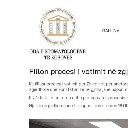
BALLINA
Fillon procesi i votimit në z
Ka filluar procesi i votimit për Zgjedhjet për anët
zgjedhore dhe konstaton se të gjitha janë hapur me
KQZ do ta monitoron edhe për nga afër procesin zg
Njësitë zgjedhore janë të hapura deri në orën
16:0