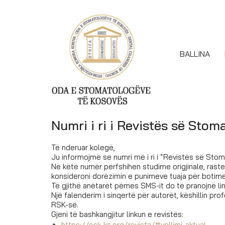
BALLINA
Numri i ri i Revistës së Sto
Të nderuar kolegë,
Ju informojmë se numri më i ri i “Revistës së Sto
Në këtë numër përfshihen studime origjinale, raste 
konsideroni dorëzimin e punimeve tuaja për botim
Të gjithë anëtarët pëmes SMS-it do të pranojnë li
Një falenderim i sinqertë për autorët, këshillin pro
RSK-së.
Gjeni të bashkangjitur linkun e revistës:
https://osk-ks.org/revista/#vellimi-aktual