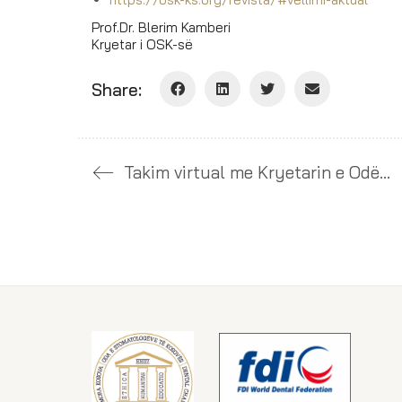
Prof.Dr. Blerim Kamberi
Kryetar i OSK-së
Share:
Takim virtual me Kryetarin e Odës së Stomatologëve të Stambollit