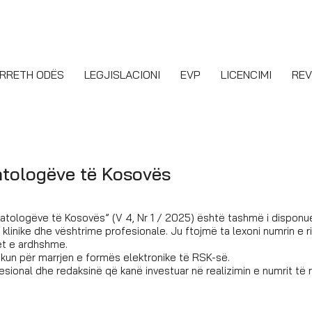
RRETH ODËS
LEGJISLACIONI
EVP
LICENCIMI
REV
matologëve të Kosovës
matologëve të Kosovës” (V 4, Nr 1 / 2025) është tashmë i dispon
klinike dhe vështrime profesionale. Ju ftojmë ta lexoni numrin e r
et e ardhshme.
nkun për marrjen e formës elektronike të RSK-së.
fesional dhe redaksinë që kanë investuar në realizimin e numrit të r