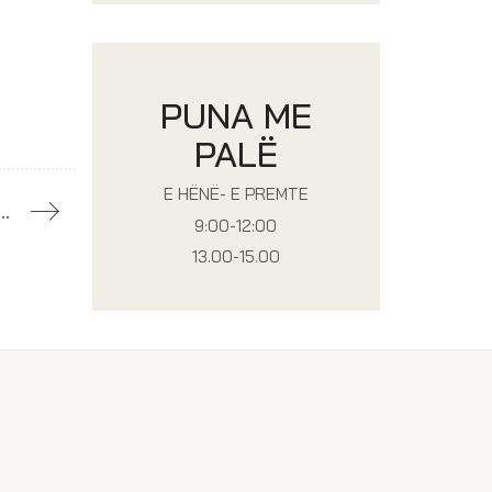
PUNA ME
PALË
E HËNË- E PREMTE
arit të OSK-së me kryetaren e Shoqatës së Stomatologëve të Kosovës
9:00-12:00
13.00-15.00