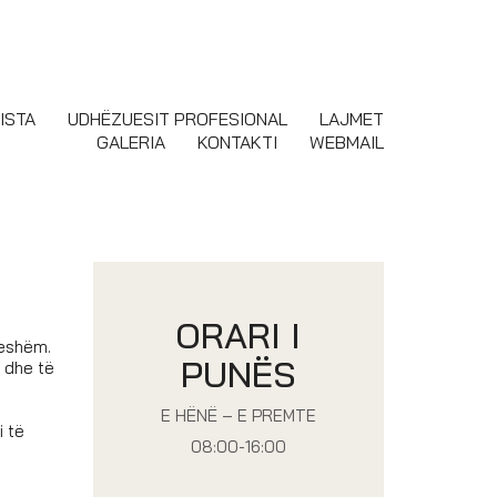
ISTA
UDHËZUESIT PROFESIONAL
LAJMET
GALERIA
KONTAKTI
WEBMAIL
ORARI I
ueshëm.
PUNËS
i dhe të
E HËNË – E PREMTE
i të
08:00-16:00