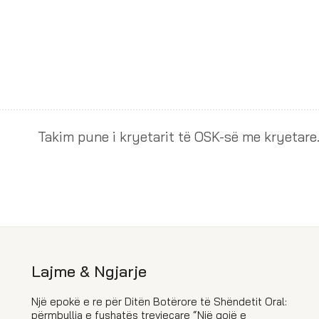
Takim pune i kryet
Lajme & Ngjarje
Një epokë e re për Ditën Botërore të Shëndetit Oral:
përmbyllja e fushatës trevjeçare “Një gojë e