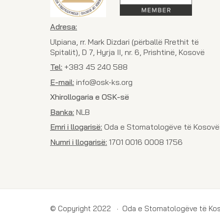
Adresa:
Ulpiana, rr. Mark Dizdari (përballë Rrethit të
Spitalit), D 7, Hyrja II, nr. 6, Prishtinë, Kosovë
Tel:
+383 45 240 588
E-mail:
info@osk-ks.org
Xhirollogaria e OSK-së
Banka:
NLB
Emri i llogarisë:
Oda e Stomatologëve të Kosovë
Numri i llogarisë:
1701 0016 0008 1756
© Copyright 2022 · Oda e Stomatologëve të Ko