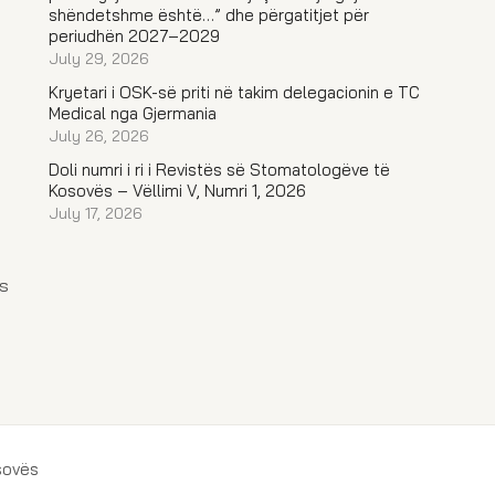
shëndetshme është…” dhe përgatitjet për
periudhën 2027–2029
July 29, 2026
Kryetari i OSK-së priti në takim delegacionin e TC
Medical nga Gjermania
July 26, 2026
Doli numri i ri i Revistës së Stomatologëve të
Kosovës – Vëllimi V, Numri 1, 2026
July 17, 2026
s
sovës