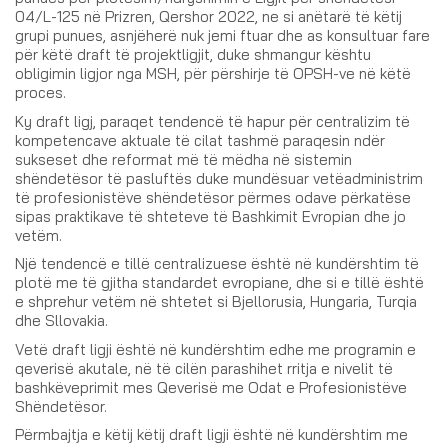
04/L-125 në Prizren, Qershor 2022, ne si anëtarë të këtij
grupi punues, asnjëherë nuk jemi ftuar dhe as konsultuar fare
për këtë draft të projektligjit, duke shmangur kështu
obligimin ligjor nga MSH, për përshirje të OPSH-ve në këtë
proces.
Ky draft ligj, paraqet tendencë të hapur për centralizim të
kompetencave aktuale të cilat tashmë paraqesin ndër
sukseset dhe reformat më të mëdha në sistemin
shëndetësor të pasluftës duke mundësuar vetëadministrim
të profesionistëve shëndetësor përmes odave përkatëse
sipas praktikave të shteteve të Bashkimit Evropian dhe jo
vetëm.
Një tendencë e tillë centralizuese është në kundërshtim të
plotë me të gjitha standardet evropiane, dhe si e tillë është
e shprehur vetëm në shtetet si Bjellorusia, Hungaria, Turqia
dhe Sllovakia.
Vetë draft ligji është në kundërshtim edhe me programin e
qeverisë akutale, në të cilën parashihet rritja e nivelit të
bashkëveprimit mes Qeverisë me Odat e Profesionistëve
Shëndetësor.
Përmbajtja e këtij këtij draft ligji është në kundërshtim me