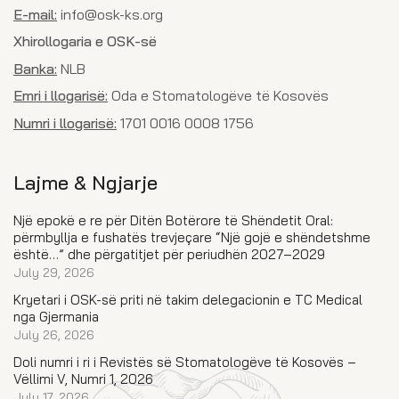
E-mail:
info@osk-ks.org
Xhirollogaria e OSK-së
Banka:
NLB
Emri i llogarisë:
Oda e Stomatologëve të Kosovës
Numri i llogarisë:
1701 0016 0008 1756
Lajme & Ngjarje
Një epokë e re për Ditën Botërore të Shëndetit Oral:
përmbyllja e fushatës trevjeçare “Një gojë e shëndetshme
është…” dhe përgatitjet për periudhën 2027–2029
July 29, 2026
Kryetari i OSK-së priti në takim delegacionin e TC Medical
nga Gjermania
July 26, 2026
Doli numri i ri i Revistës së Stomatologëve të Kosovës –
Vëllimi V, Numri 1, 2026
July 17, 2026