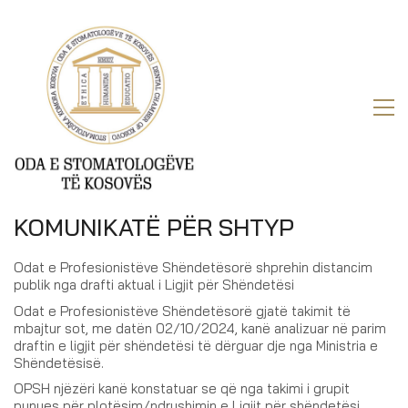
KOMUNIKATË PËR SHTYP
Odat e Profesionistëve Shëndetësorë shprehin distancim
publik nga drafti aktual i Ligjit për Shëndetësi
Odat e Profesionistëve Shëndetësorë gjatë takimit të
mbajtur sot, me datën 02/10/2024, kanë analizuar në parim
draftin e ligjit për shëndetësi të dërguar dje nga Ministria e
Shëndetësisë.
OPSH njëzëri kanë konstatuar se që nga takimi i grupit
punues për plotësim/ndryshimin e Ligjit për shëndetësi