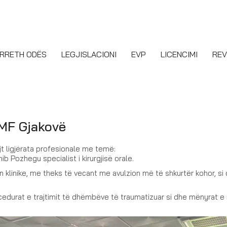
RRETH ODËS
LEGJISLACIONI
EVP
LICENCIMI
REV
KMF Gjakovë
 ligjërata profesionale me temë:
Pozhegu specialist i kirurgjisë orale.
n klinike, me theks të vecant me avulzion më të shkurtër kohor, si
edurat e trajtimit të dhëmbëve të traumatizuar si dhe mënyrat e 