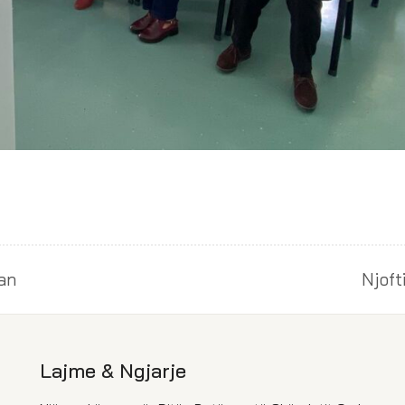
lan
Njoft
Lajme & Ngjarje