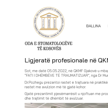
BALLINA
Ligjeratë profesionale në Q
Sot, me datë 05.05.2022, në QKMF Gjakovë u mbajt
“FATI I DHËMBËVE TË TRAUMATIZUAR”, nga Dr Munib 
Dr.Pozhegu prezantoi rastet e trajtuara në praktikë
rastet me avulzion më të gjatë kohor.
Gjatë prezantimit pjesëmarrësit u njoftuan me proc
dhe trajtimit të dhëmbit të avulzuar.