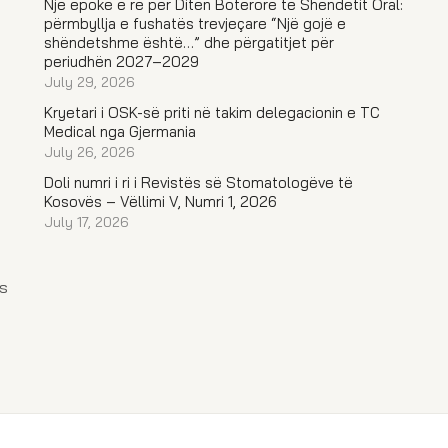
Një epokë e re për Ditën Botërore të Shëndetit Oral:
përmbyllja e fushatës trevjeçare “Një gojë e
shëndetshme është…” dhe përgatitjet për
periudhën 2027–2029
July 29, 2026
Kryetari i OSK-së priti në takim delegacionin e TC
Medical nga Gjermania
July 26, 2026
Doli numri i ri i Revistës së Stomatologëve të
Kosovës – Vëllimi V, Numri 1, 2026
July 17, 2026
s