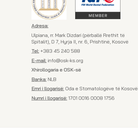
Adresa:
Ulpiana, rr. Mark Dizdari (përballë Rrethit të
Spitalit), D 7, Hyrja II, nr. 6, Prishtinë, Kosovë
Tel:
+383 45 240 588
E-mail:
info@osk-ks.org
Xhirollogaria e OSK-së
Banka:
NLB
Emri i llogarisë:
Oda e Stomatologëve të Kosovë
Numri i llogarisë:
1701 0016 0008 1756