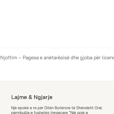
Lajme & Ngjarje
Një epokë e re për Ditën Botërore të Shëndetit Oral:
përmbyllja e fushatës trevjeçare “Një gojë e