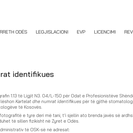
RRETH ODËS
LEGJISLACIONI
EVP
LICENCIMI
REV
rat identifikues
rafin 1.13 të Ligjit N3. 04/L-150 për Odat e Profesionistëve Shënd
i lëshon
Kartelat dhe numrat identifikues
për të gjithë stomatolog
tologëve të Kosovës.
otografitë e tyre deri më tani, t’i sjellin ato brenda javës së ardh
het të sillen fizikisht në Zyret e Odës.
dministrativ të OSK-së në adresat: