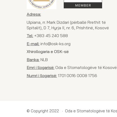
Adresa:
Ulpiana, rr. Mark Dizdari (përballë Rrethit të
Spitalit), D 7, Hyrja II, nr. 6, Prishtinë, Kosovë
Tel:
+383 45 240 588
E-mail:
info@osk-ks.org
Xhirollogaria e OSK-së
Banka:
NLB
Emri i llogarisë:
Oda e Stomatologëve të Kosovë
Numri i llogarisë:
1701 0016 0008 1756
© Copyright 2022 · Oda e Stomatologëve të Ko