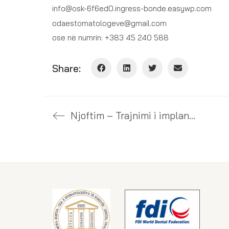
info@osk-6f6ed0.ingress-bonde.easywp.com
odaestomatologeve@gmail.com
ose në numrin: +383 45 240 588
Share:
Njoftim – Trajnimi i implantologjisë