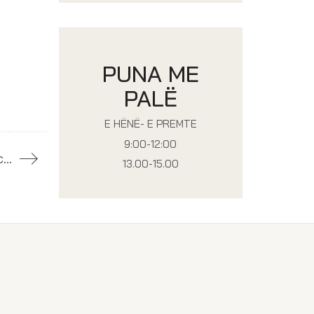
PUNA ME
PALË
E HËNË- E PREMTE
9:00-12:00
Njoftim – Pagesa e anëtarësisë dhe gjoba për licencë të skaduar
13.00-15.00