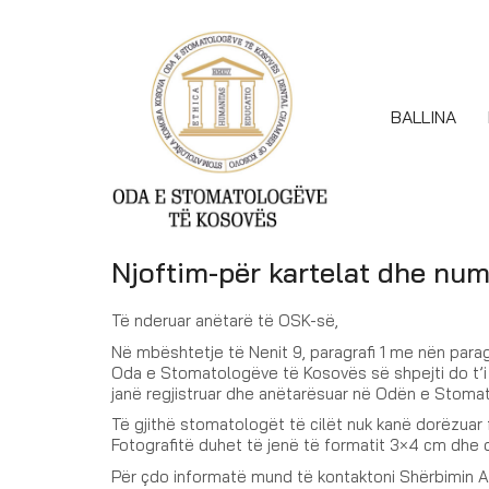
BALLINA
Njoftim-për kartelat dhe num
Të nderuar anëtarë të OSK-së,
Në mbështetje të Nenit 9, paragrafi 1 me nën parag
Oda e Stomatologëve të Kosovës së shpejti do t’
janë regjistruar dhe anëtarësuar në Odën e Stoma
Të gjithë stomatologët të cilët nuk kanë dorëzuar f
Fotografitë duhet të jenë të formatit 3×4 cm dhe du
Për çdo informatë mund të kontaktoni Shërbimin A