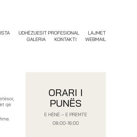
ISTA
UDHËZUESIT PROFESIONAL
LAJMET
GALERIA
KONTAKTI
WEBMAIL
ORARI I
etësor,
PUNËS
ët që
E HËNË – E PREMTE
shme.
08:00-16:00