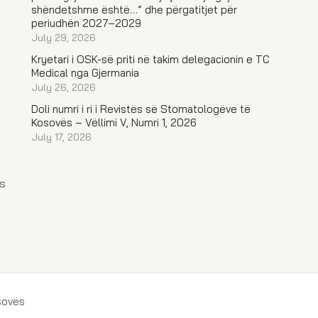
shëndetshme është…” dhe përgatitjet për
periudhën 2027–2029
July 29, 2026
Kryetari i OSK-së priti në takim delegacionin e TC
Medical nga Gjermania
July 26, 2026
Doli numri i ri i Revistës së Stomatologëve të
Kosovës – Vëllimi V, Numri 1, 2026
July 17, 2026
s
sovës