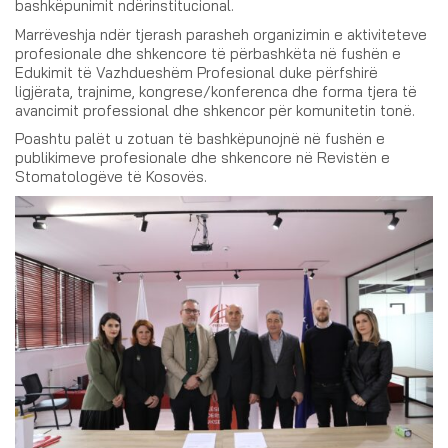
bashkëpunimit ndërinstitucional.
Marrëveshja ndër tjerash parasheh organizimin e aktiviteteve
profesionale dhe shkencore të përbashkëta në fushën e
Edukimit të Vazhdueshëm Profesional duke përfshirë
ligjërata, trajnime, kongrese/konferenca dhe forma tjera të
avancimit professional dhe shkencor për komunitetin tonë.
Poashtu palët u zotuan të bashkëpunojnë në fushën e
publikimeve profesionale dhe shkencore në Revistën e
Stomatologëve të Kosovës.