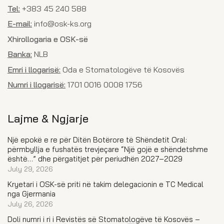
Tel:
+383 45 240 588
E-mail:
info@osk-ks.org
Xhirollogaria e OSK-së
Banka:
NLB
Emri i llogarisë:
Oda e Stomatologëve të Kosovës
Numri i llogarisë:
1701 0016 0008 1756
Lajme & Ngjarje
Një epokë e re për Ditën Botërore të Shëndetit Oral:
përmbyllja e fushatës trevjeçare “Një gojë e shëndetshme
është…” dhe përgatitjet për periudhën 2027–2029
July 29, 2026
Kryetari i OSK-së priti në takim delegacionin e TC Medical
nga Gjermania
July 26, 2026
Doli numri i ri i Revistës së Stomatologëve të Kosovës –