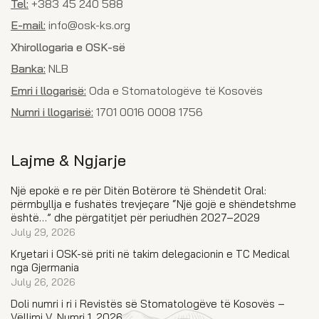
Tel:
+383 45 240 588
E-mail:
info@osk-ks.org
Xhirollogaria e OSK-së
Banka:
NLB
Emri i llogarisë:
Oda e Stomatologëve të Kosovës
Numri i llogarisë:
1701 0016 0008 1756
Lajme & Ngjarje
Një epokë e re për Ditën Botërore të Shëndetit Oral:
përmbyllja e fushatës trevjeçare “Një gojë e shëndetshme
është…” dhe përgatitjet për periudhën 2027–2029
July 29, 2026
Kryetari i OSK-së priti në takim delegacionin e TC Medical
nga Gjermania
July 26, 2026
Doli numri i ri i Revistës së Stomatologëve të Kosovës –
Vëllimi V, Numri 1, 2026