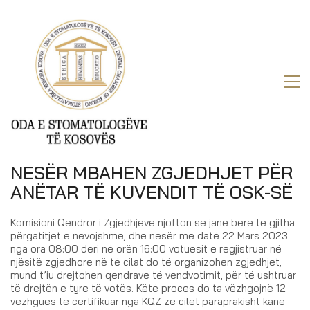
NESËR MBAHEN ZGJEDHJET PËR
ANËTAR TË KUVENDIT TË OSK-SË
Komisioni Qendror i Zgjedhjeve njofton se janë bërë të gjitha
përgatitjet e nevojshme, dhe nesër me datë 22 Mars 2023
nga ora 08:00 deri në orën 16:00 votuesit e regjistruar në
njësitë zgjedhore në të cilat do të organizohen zgjedhjet,
mund t’iu drejtohen qendrave të vendvotimit, për të ushtruar
të drejtën e tyre të votës. Këtë proces do ta vëzhgojnë 12
vëzhgues të certifikuar nga KQZ zë cilët paraprakisht kanë