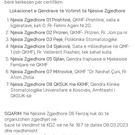
bërë kërkesën për certifikim.
Lokacionet e Qendrave të Votimit të Njësive Zgjedhore
Njesia Zgjedhore 01 Prishtinë
, QKMF-Prishtinë, salla e
ligjëratave, kati 0. Rr. Fehmi Agani Nr.20.
Njësia Zgjedhore 02 Prizren
, QKMF- Prizren, Rr. Joni pa nr.
Njësia Zgjedhore 03 Pejë
, Poliklinika Stomatologjike
Njësia Zgjedhore 04 Gjakovë
, Salla e mbledhjeve në QMF-
1 (ish QKMF), Rr. Vëllerërit Frashëri, tek sahat kulla
Njësia Zgjedhore 05 Gjilan
, Qendra trajnuese e Mjekësisë
Familjare në QKMF
Njësia Zgjedhore 07 Mitrovicë
, QKMF “Dr. Nexhat Çuni, Rr.
Afrim Zhitia
Njësia Zgjedhore 08 QKSUK me KKMF
, Qendra Klinike
Stomatologjike Universitare e Kosovës, Amfiteatri i
QKSUK-së
SQARIM
: Në Njësinë Zgjedhore 06 Ferizaj nuk do të
organizohen zgjedhjet në
bazë të Vendimit të KQZ-së ne Nr. 187 të datës 08.03.2023
dhe rrjedhimisht