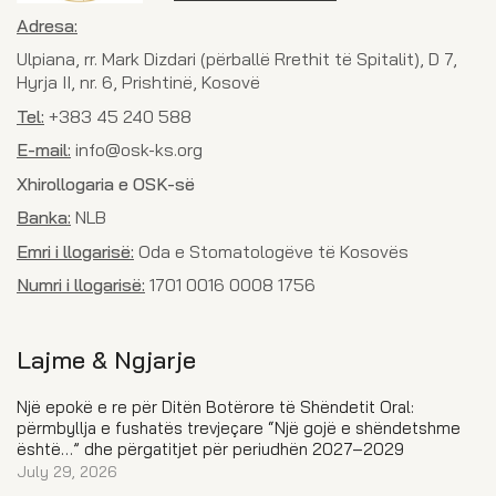
Adresa:
Ulpiana, rr. Mark Dizdari (përballë Rrethit të Spitalit), D 7,
Hyrja II, nr. 6, Prishtinë, Kosovë
Tel:
+383 45 240 588
E-mail:
info@osk-ks.org
Xhirollogaria e OSK-së
Banka:
NLB
Emri i llogarisë:
Oda e Stomatologëve të Kosovës
Numri i llogarisë:
1701 0016 0008 1756
Lajme & Ngjarje
Një epokë e re për Ditën Botërore të Shëndetit Oral:
përmbyllja e fushatës trevjeçare “Një gojë e shëndetshme
është…” dhe përgatitjet për periudhën 2027–2029
July 29, 2026