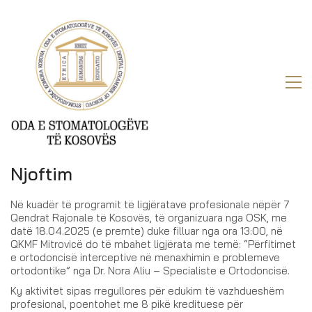
Njoftim
Në kuadër të programit të ligjëratave profesionale nëpër 7
Qendrat Rajonale të Kosovës, të organizuara nga OSK, me
datë 18.04.2025 (e premte) duke filluar nga ora 13:00, në
QKMF Mitrovicë do të mbahet ligjërata me temë: “Përfitimet
e ortodoncisë interceptive në menaxhimin e problemeve
ortodontike” nga Dr. Nora Aliu – Specialiste e Ortodoncisë.
Ky aktivitet sipas rregullores për edukim të vazhdueshëm
profesional, poentohet me 8 pikë kredituese për