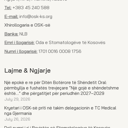
Tel:
+383 45 240 588
E-mail:
info@osk-ks.org
Xhirollogaria e OSK-së
Banka:
NLB
Emri i llogarisë:
Oda e Stomatologëve të Kosovës
Numri i llogarisë:
1701 0016 0008 1756
Lajme & Ngjarje
Një epokë e re për Ditën Botërore të Shëndetit Oral:
përmbyllja e fushatës trevjeçare “Një gojë e shëndetshme
është…” dhe përgatitjet për periudhën 2027–2029
July 29, 2026
Kryetari i OSK-së priti në takim delegacionin e TC Medical
nga Gjermania
July 26, 2026
Doli numri i ri i Revistës së Stomatologëve të Kosovës –