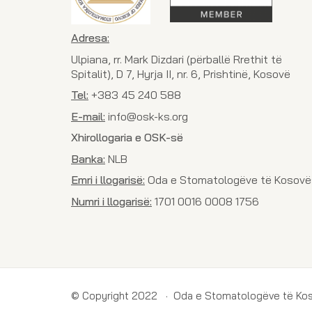
Adresa:
Ulpiana, rr. Mark Dizdari (përballë Rrethit të
Spitalit), D 7, Hyrja II, nr. 6, Prishtinë, Kosovë
Tel:
+383 45 240 588
E-mail:
info@osk-ks.org
Xhirollogaria e OSK-së
Banka:
NLB
Emri i llogarisë:
Oda e Stomatologëve të Kosovë
Numri i llogarisë:
1701 0016 0008 1756
© Copyright 2022 · Oda e Stomatologëve të Ko