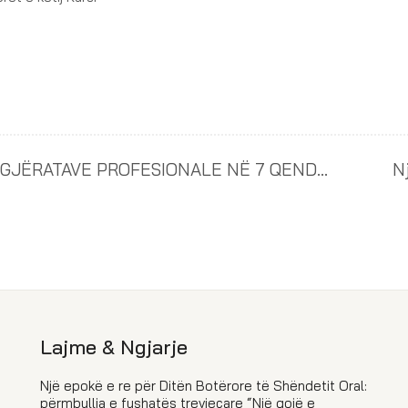
PËRMBYLLET ME SUKSES CIKLI I LIGJËRATAVE PROFESIONALE NË 7 QENDRAT RAJONALE TË KOSOVËS
Lajme & Ngjarje
Një epokë e re për Ditën Botërore të Shëndetit Oral:
përmbyllja e fushatës trevjeçare “Një gojë e