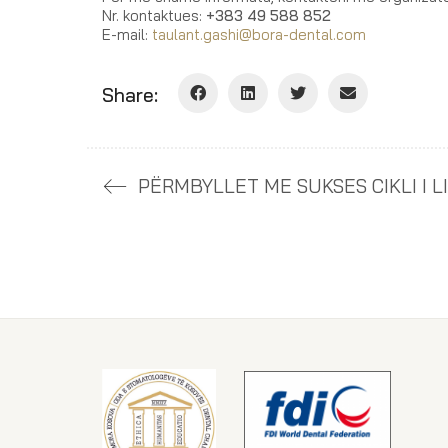
Nr. kontaktues:
+383 49 588 852
E-mail:
taulant.gashi@bora-dental.com
Share: