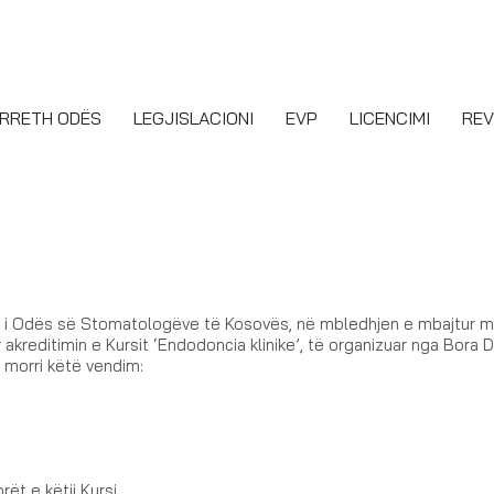
RRETH ODËS
LEGJISLACIONI
EVP
LICENCIMI
REV
l i Odës së Stomatologëve të Kosovës, në mbledhjen e mbajtur 
kreditimin e Kursit ‘Endodoncia klinike’, të organizuar nga Bora D
 morri këtë vendim:
ët e këtij Kursi