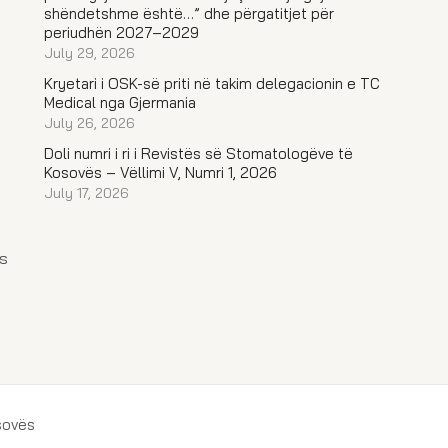
shëndetshme është…” dhe përgatitjet për
periudhën 2027–2029
July 29, 2026
Kryetari i OSK-së priti në takim delegacionin e TC
Medical nga Gjermania
July 26, 2026
Doli numri i ri i Revistës së Stomatologëve të
Kosovës – Vëllimi V, Numri 1, 2026
July 17, 2026
s
sovës