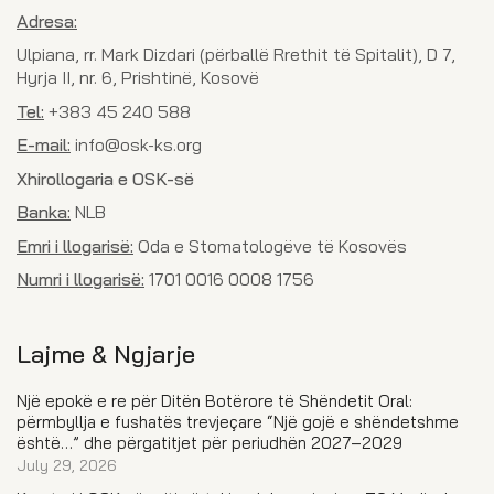
Adresa:
Ulpiana, rr. Mark Dizdari (përballë Rrethit të Spitalit), D 7,
Hyrja II, nr. 6, Prishtinë, Kosovë
Tel:
+383 45 240 588
E-mail:
info@osk-ks.org
Xhirollogaria e OSK-së
Banka:
NLB
Emri i llogarisë:
Oda e Stomatologëve të Kosovës
Numri i llogarisë:
1701 0016 0008 1756
Lajme & Ngjarje
Një epokë e re për Ditën Botërore të Shëndetit Oral:
përmbyllja e fushatës trevjeçare “Një gojë e shëndetshme
është…” dhe përgatitjet për periudhën 2027–2029
July 29, 2026