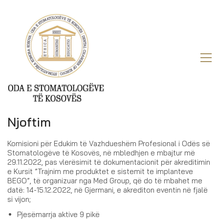
Njoftim
Komisioni për Edukim të Vazhdueshëm Profesional i Odës së
Stomatologëve të Kosovës, në mbledhjen e mbajtur më
29.11.2022, pas vlerësimit të dokumentacionit për akreditimin
e Kursit ”Trajnim me produktet e sistemit te implanteve
BEGO”, të organizuar nga Med Group, që do të mbahet me
datë: 14-15.12.2022, në Gjermani, e akrediton eventin në fjalë
si vijon;
Pjesëmarrja aktive 9 pikë