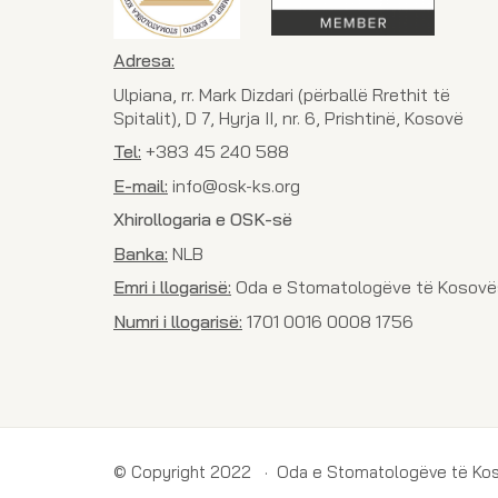
Adresa:
Ulpiana, rr. Mark Dizdari (përballë Rrethit të
Spitalit), D 7, Hyrja II, nr. 6, Prishtinë, Kosovë
Tel:
+383 45 240 588
E-mail:
info@osk-ks.org
Xhirollogaria e OSK-së
Banka:
NLB
Emri i llogarisë:
Oda e Stomatologëve të Kosovë
Numri i llogarisë:
1701 0016 0008 1756
© Copyright 2022 · Oda e Stomatologëve të Ko