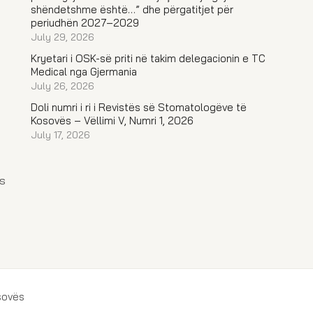
shëndetshme është…” dhe përgatitjet për
periudhën 2027–2029
July 29, 2026
Kryetari i OSK-së priti në takim delegacionin e TC
Medical nga Gjermania
July 26, 2026
Doli numri i ri i Revistës së Stomatologëve të
Kosovës – Vëllimi V, Numri 1, 2026
July 17, 2026
s
sovës