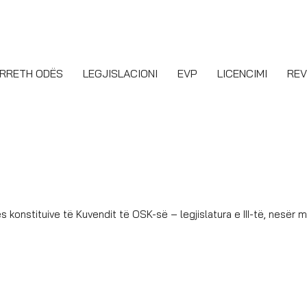
RRETH ODËS
LEGJISLACIONI
EVP
LICENCIMI
REV
 konstituive të Kuvendit të OSK-së – legjislatura e III-të, nesër 