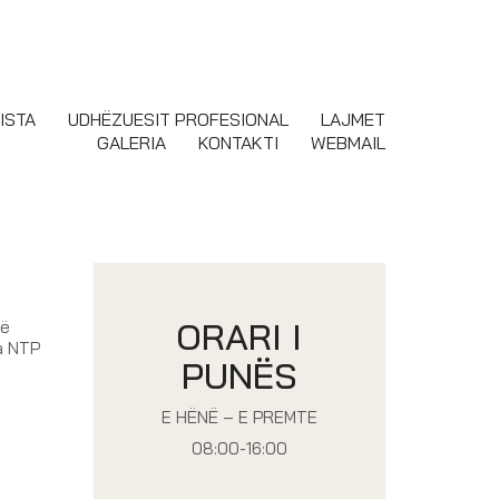
ISTA
UDHËZUESIT PROFESIONAL
LAJMET
GALERIA
KONTAKTI
WEBMAIL
ORARI I
më
ga NTP
PUNËS
E HËNË – E PREMTE
08:00-16:00