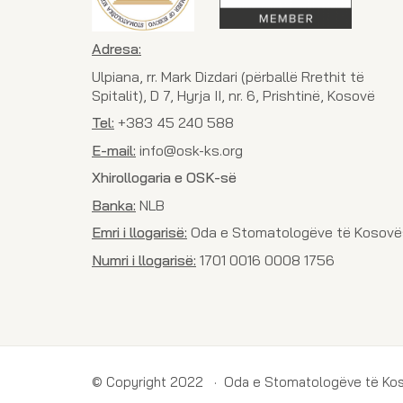
Adresa:
Ulpiana, rr. Mark Dizdari (përballë Rrethit të
Spitalit), D 7, Hyrja II, nr. 6, Prishtinë, Kosovë
Tel:
+383 45 240 588
E-mail:
info@osk-ks.org
Xhirollogaria e OSK-së
Banka:
NLB
Emri i llogarisë:
Oda e Stomatologëve të Kosovë
Numri i llogarisë:
1701 0016 0008 1756
© Copyright 2022 · Oda e Stomatologëve të Ko