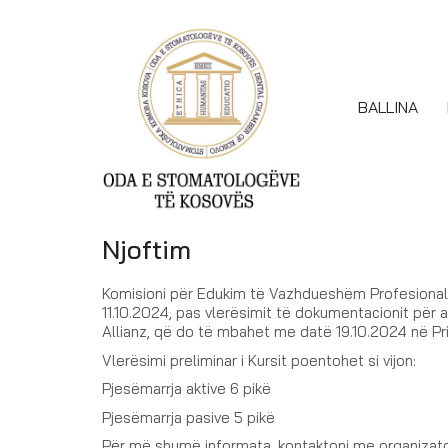
BALLINA
Njoftim
Komisioni për Edukim të Vazhdueshëm Profesiona
11.10.2024, pas vlerësimit të dokumentacionit për a
Allianz, që do të mbahet me datë 19.10.2024 në Pri
Vlerësimi preliminar i Kursit poentohet si vijon:
Pjesëmarrja aktive 6 pikë
Pjesëmarrja pasive 5 pikë
Për më shumë informata, kontaktoni me organizator