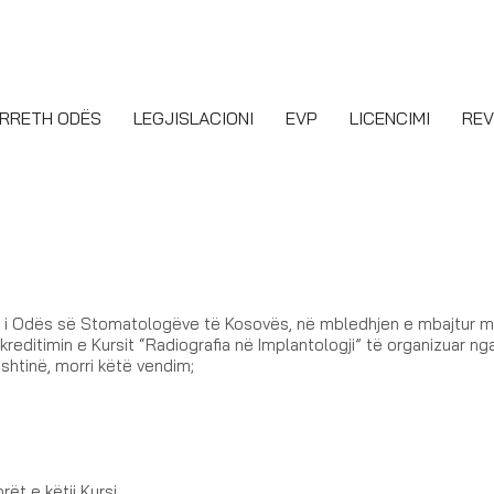
RRETH ODËS
LEGJISLACIONI
EVP
LICENCIMI
REV
l i Odës së Stomatologëve të Kosovës, në mbledhjen e mbajtur 
kreditimin e Kursit “Radiografia në Implantologji” të organizuar n
shtinë, morri këtë vendim;
ët e këtij Kursi