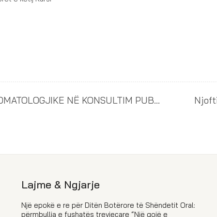
KODI ETIK DHE DEONTOLOGJIA STOMATOLOGJIKE NË KONSULTIM PUBLIK
Lajme & Ngjarje
Një epokë e re për Ditën Botërore të Shëndetit Oral:
përmbyllja e fushatës trevjeçare “Një gojë e