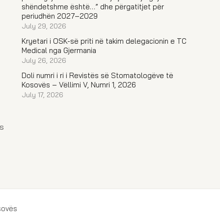
shëndetshme është…” dhe përgatitjet për
periudhën 2027–2029
July 29, 2026
Kryetari i OSK-së priti në takim delegacionin e TC
Medical nga Gjermania
July 26, 2026
Doli numri i ri i Revistës së Stomatologëve të
Kosovës – Vëllimi V, Numri 1, 2026
July 17, 2026
s
sovës