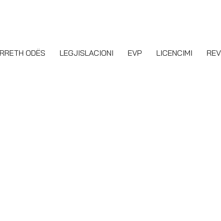
RRETH ODËS
LEGJISLACIONI
EVP
LICENCIMI
REV