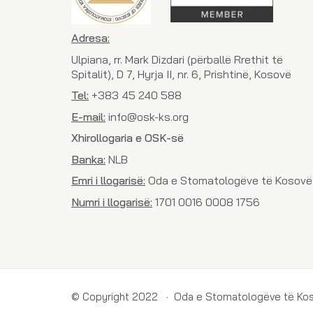
Adresa:
Ulpiana, rr. Mark Dizdari (përballë Rrethit të
Spitalit), D 7, Hyrja II, nr. 6, Prishtinë, Kosovë
Tel:
+383 45 240 588
E-mail:
info@osk-ks.org
Xhirollogaria e OSK-së
Banka:
NLB
Emri i llogarisë:
Oda e Stomatologëve të Kosovë
Numri i llogarisë:
1701 0016 0008 1756
© Copyright 2022 · Oda e Stomatologëve të Ko