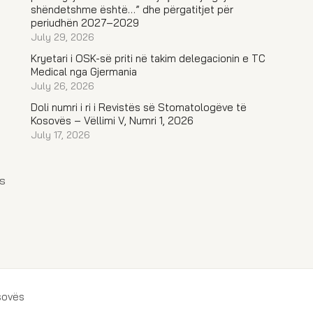
shëndetshme është…” dhe përgatitjet për
periudhën 2027–2029
July 29, 2026
Kryetari i OSK-së priti në takim delegacionin e TC
Medical nga Gjermania
July 26, 2026
Doli numri i ri i Revistës së Stomatologëve të
Kosovës – Vëllimi V, Numri 1, 2026
July 17, 2026
s
sovës