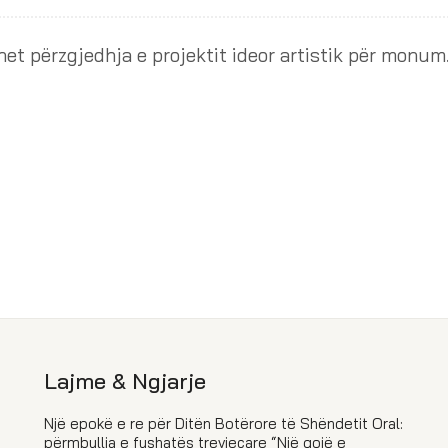
Bëhet përzgjedhja e
Lajme & Ngjarje
Një epokë e re për Ditën Botërore të Shëndetit Oral:
përmbyllja e fushatës trevjeçare “Një gojë e