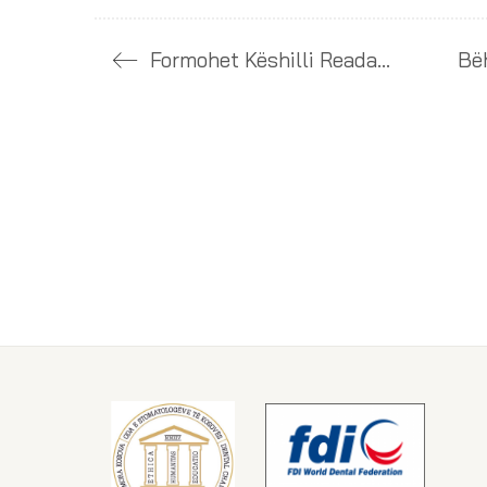
Formohet Këshilli Readaktues i revistës stomatologjike