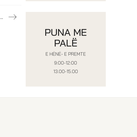
 projektit ideor artistik për monumentin përkujtimor për nder të profesionistëve shëndetësorë
PUNA ME
PALË
E HËNË- E PREMTE
9:00-12:00
13.00-15.00