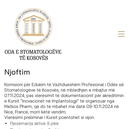
Njoftim
Komisioni për Edukim të Vazhdueshëm Profesional i Odës së
Stomatologëve të Kosovës, në mbledhjen e mbajtur më
07.11.2024, pas vlerësimit të dokumentacionit për akreditimin
e Kursit “Inovacionet në Implantologji” të organizuar nga
Matkos Pharm, që do të mbahet me datë 09-10.11.2024 në
Nice, Francë, morri këtë vendim;
Vlerësimi preliminar i Kursit poentohet si vijon:
Pjesëmarrja aktive 9 pikë