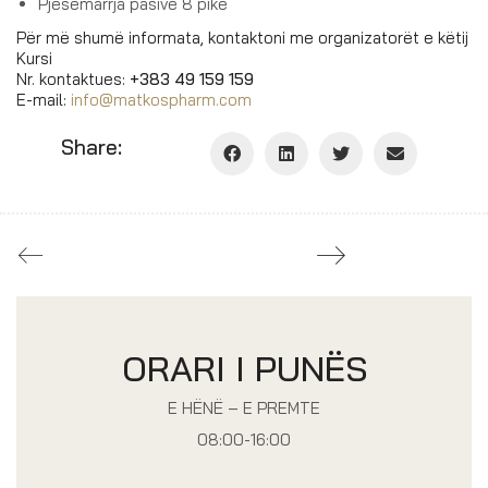
Pjesëmarrja pasive 8 pikë
Për më shumë informata, kontaktoni me organizatorët e këtij
Kursi
Nr. kontaktues:
+383 49 159 159
E-mail:
info@matkospharm.com
Share:
ORARI I PUNËS
E HËNË – E PREMTE
08:00-16:00