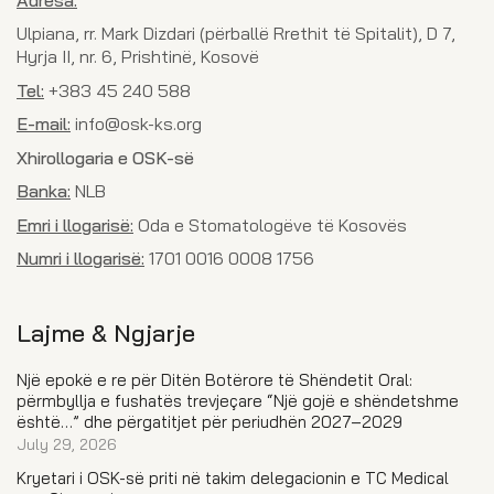
Ulpiana, rr. Mark Dizdari (përballë Rrethit të Spitalit), D 7,
Hyrja II, nr. 6, Prishtinë, Kosovë
Tel:
+383 45 240 588
E-mail:
info@osk-ks.org
Xhirollogaria e OSK-së
Banka:
NLB
Emri i llogarisë:
Oda e Stomatologëve të Kosovës
Numri i llogarisë:
1701 0016 0008 1756
Lajme & Ngjarje
Një epokë e re për Ditën Botërore të Shëndetit Oral:
përmbyllja e fushatës trevjeçare “Një gojë e shëndetshme
është…” dhe përgatitjet për periudhën 2027–2029
July 29, 2026
Kryetari i OSK-së priti në takim delegacionin e TC Medical