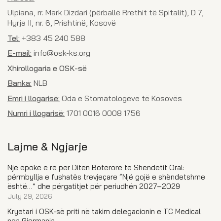
Ulpiana, rr. Mark Dizdari (përballë Rrethit të Spitalit), D 7,
Hyrja II, nr. 6, Prishtinë, Kosovë
Tel:
+383 45 240 588
E-mail:
info@osk-ks.org
Xhirollogaria e OSK-së
Banka:
NLB
Emri i llogarisë:
Oda e Stomatologëve të Kosovës
Numri i llogarisë:
1701 0016 0008 1756
Lajme & Ngjarje
Një epokë e re për Ditën Botërore të Shëndetit Oral:
përmbyllja e fushatës trevjeçare “Një gojë e shëndetshme
është…” dhe përgatitjet për periudhën 2027–2029
July 29, 2026
Kryetari i OSK-së priti në takim delegacionin e TC Medical
nga Gjermania