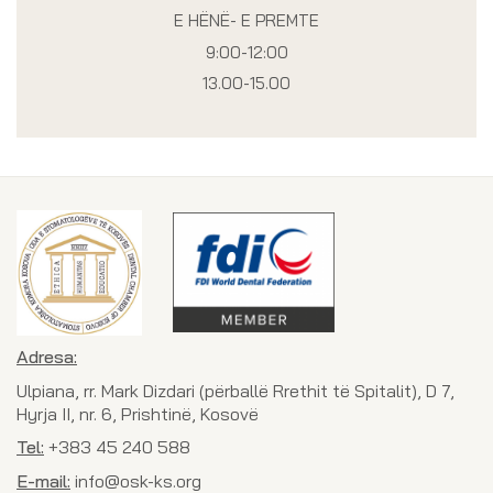
E HËNË- E PREMTE
9:00-12:00
13.00-15.00
Adresa:
Ulpiana, rr. Mark Dizdari (përballë Rrethit të Spitalit), D 7,
Hyrja II, nr. 6, Prishtinë, Kosovë
Tel:
+383 45 240 588
E-mail:
info@osk-ks.org