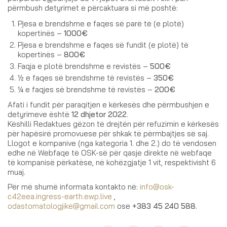
përmbush detyrimet e përcaktuara si më poshtë:
Pjesa e brendshme e faqes së parë të (e plotë)
kopertinës –
1000€
Pjesa e brendshme e faqes së fundit (e plotë) të
kopertinës –
800€
Faqja e plotë brendshme e revistës –
500€
½ e faqes së brendshme të revistës –
350€
¼ e faqjes së brendshme të revistës –
200€
Afati i fundit për paraqitjen e kërkesës dhe përmbushjen e
detyrimeve është
12 dhjetor 2022
.
Këshilli Redaktues gëzon të drejtën për refuzimin e kërkesës
për hapësirë promovuese për shkak të përmbajtjes së saj.
Llogot e kompanive (nga kategoria 1. dhe 2.) do të vendosen
edhe në Webfaqe të OSK-së për qasje direkte në webfaqe
të kompanisë përkatëse, në kohëzgjatje 1 vit, respektivisht 6
muaj.
Për më shumë informata kontakto në:
info@osk-
c42eea.ingress-earth.ewp.live
,
odastomatologjike@gmail.com
ose
+383 45 240 588
.