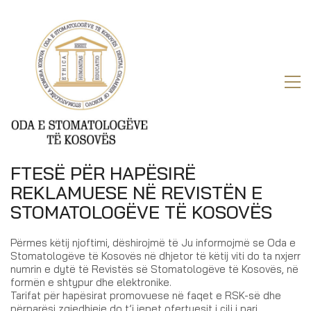
FTESË PËR HAPËSIRË
REKLAMUESE NË REVISTËN E
STOMATOLOGËVE TË KOSOVËS
Përmes këtij njoftimi, dëshirojmë të Ju informojmë se Oda e
Stomatologëve të Kosovës në dhjetor të këtij viti do ta nxjerr
numrin e dytë të Revistës së Stomatologëve të Kosovës, në
formën e shtypur dhe elektronike.
Tarifat për hapësirat promovuese në faqet e RSK-së dhe
përparësi zgjedhjeje do t’i jepet ofertuesit i cili i pari