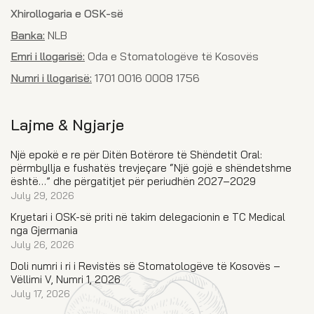
Xhirollogaria e OSK-së
Banka:
NLB
Emri i llogarisë:
Oda e Stomatologëve të Kosovës
Numri i llogarisë:
1701 0016 0008 1756
Lajme & Ngjarje
Një epokë e re për Ditën Botërore të Shëndetit Oral:
përmbyllja e fushatës trevjeçare “Një gojë e shëndetshme
është…” dhe përgatitjet për periudhën 2027–2029
July 29, 2026
Kryetari i OSK-së priti në takim delegacionin e TC Medical
nga Gjermania
July 26, 2026
Doli numri i ri i Revistës së Stomatologëve të Kosovës –
Vëllimi V, Numri 1, 2026
July 17, 2026