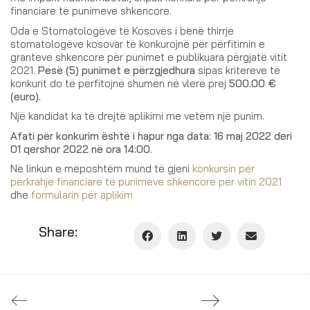
financiare të punimeve shkencore.
Oda e Stomatologëve të Kosovës i bënë thirrje
stomatologëve kosovar të konkurojnë për përfitimin e
granteve shkencore për punimet e publikuara përgjatë vitit
2021.
Pesë (5) punimet e përzgjedhura
sipas kritereve të
konkurit do të përfitojnë shumën në vlerë prej
500.00 €
(euro).
Një kandidat ka të drejtë aplikimi me vetëm një punim.
Afati për konkurim është i hapur nga data: 16 maj 2022 deri
01 qershor 2022 në ora 14:00.
Në linkun e mëposhtëm mund të gjeni
konkursin për
përkrahje financiare të punimeve shkencore për vitin 2021
dhe
formularin për aplikim
Share: