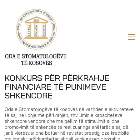
KONKURS PËR PËRKRAHJE
FINANCIARE TË PUNIMEVE
SHKENCORE
Oda e Stomatologëve të Kosovës në vazhdën e aktiviteteve
të saj, në lidhje me përkrahjen, zhvillimin e kapaciteteve
shkencore vendore dhe me qëllim të stimulimit si dhe
promovimit të shkencës të realizuar nga anëtarët e saj që
janë vlerësuar dhe botuar në revistat prestigjioze kredibile
me impakt ndërkombëtar, shpall konkurs për përkrahje