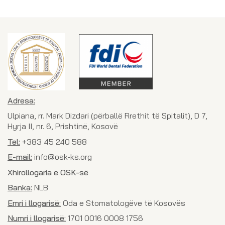
Adresa:
Ulpiana, rr. Mark Dizdari (përballë Rrethit të Spitalit), D 7,
Hyrja II, nr. 6, Prishtinë, Kosovë
Tel:
+383 45 240 588
E-mail:
info@osk-ks.org
Xhirollogaria e OSK-së
Banka:
NLB
Emri i llogarisë:
Oda e Stomatologëve të Kosovës
Numri i llogarisë:
1701 0016 0008 1756