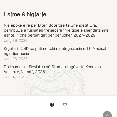
Lajme & Ngjarje
Një epokë e re për Ditën Botërore të Shëndetit Oral:
përmbyllja e fushatës trevjeçare “Një gojë e shëndetshme
është…” dhe përgatitjet për periudhën 2027–2029
July 29, 2026
Kryetari i OSK-së priti në takim delegacionin e TC Medical
nga Gjermania
July 26, 2026
Doli numri i ri i Revistës së Stomatologëve të Kosovës –
Vëllimi V, Numri 1, 2026
July 17, 2026