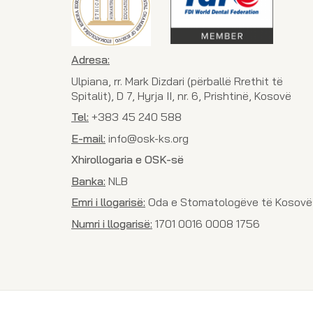
Adresa:
Ulpiana, rr. Mark Dizdari (përballë Rrethit të
Spitalit), D 7, Hyrja II, nr. 6, Prishtinë, Kosovë
Tel:
+383 45 240 588
E-mail:
info@osk-ks.org
Xhirollogaria e OSK-së
Banka:
NLB
Emri i llogarisë:
Oda e Stomatologëve të Kosovë
Numri i llogarisë:
1701 0016 0008 1756