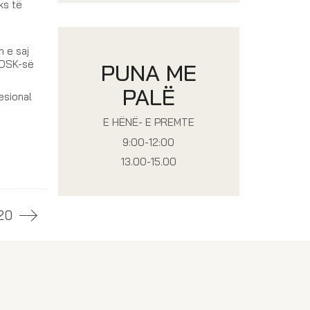
ks të
 e saj
ë OSK-së
PUNA ME
PALË
esional
E HËNË- E PREMTE
9:00-12:00
13.00-15.00
20