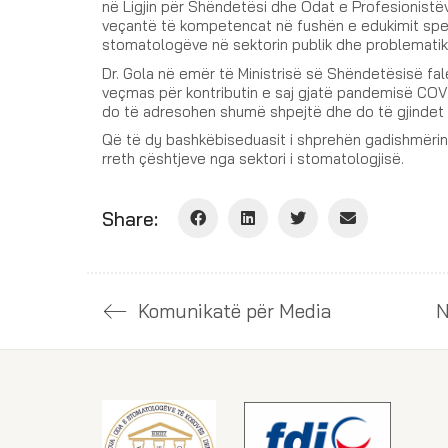
në Ligjin për Shëndetësi dhe Odat e Profesionis
veçantë të kompetencat në fushën e edukimit specia
stomatologëve në sektorin publik dhe problematika
Dr. Gola në emër të Ministrisë së Shëndetësisë f
veçmas për kontributin e saj gjatë pandemisë COVI
do të adresohen shumë shpejtë dhe do të gjindet n
Që të dy bashkëbiseduasit i shprehën gadishmërinë
rreth çështjeve nga sektori i stomatologjisë.
Share:
Komunikatë për Media
N