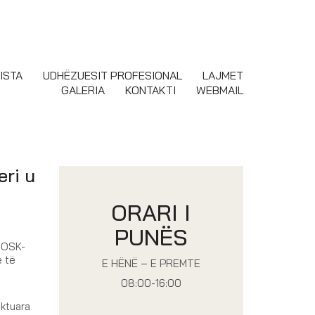
ISTA
UDHËZUESIT PROFESIONAL
LAJMET
GALERIA
KONTAKTI
WEBMAIL
eri u
ORARI I
PUNËS
ë OSK-
e të
E HËNË – E PREMTE
08:00-16:00
aktuara