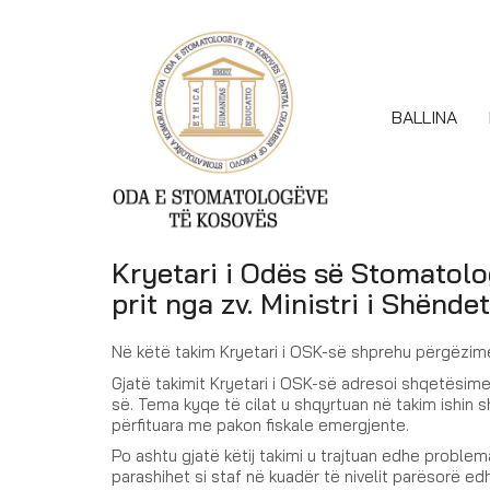
BALLINA
Kryetari i Odës së Stomatolo
prit nga zv. Ministri i Shënde
Në këtë takim Kryetari i OSK-së shprehu përgëzimet
Gjatë takimit Kryetari i OSK-së adresoi shqetësime
së. Tema kyqe të cilat u shqyrtuan në takim ishin
përfituara me pakon fiskale emergjente.
Po ashtu gjatë këtij takimi u trajtuan edhe problem
parashihet si staf në kuadër të nivelit parësorë e