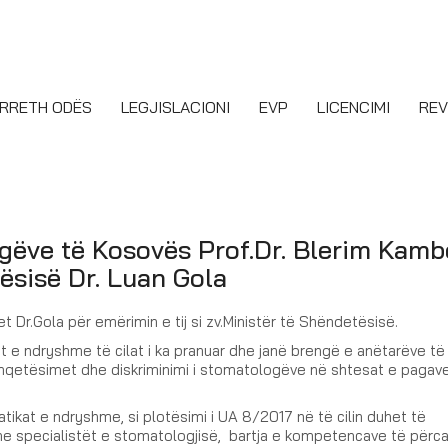
RRETH ODËS
LEGJISLACIONI
EVP
LICENCIMI
REV
gëve të Kosovës Prof.Dr. Blerim Kamb
tësisë Dr. Luan Gola
 Dr.Gola për emërimin e tij si zv.Ministër të Shëndetësisë.
t e ndryshme të cilat i ka pranuar dhe janë brengë e anëtarëve t
 shqetësimet dhe diskriminimi i stomatologëve në shtesat e pagav
atikat e ndryshme, si plotësimi i UA 8/2017 në të cilin duhet të
dhe specialistët e stomatologjisë, bartja e kompetencave të përc