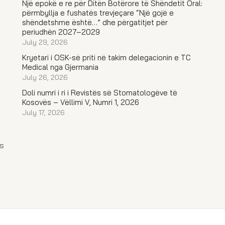
Një epokë e re për Ditën Botërore të Shëndetit Oral:
përmbyllja e fushatës trevjeçare “Një gojë e
shëndetshme është…” dhe përgatitjet për
periudhën 2027–2029
July 29, 2026
Kryetari i OSK-së priti në takim delegacionin e TC
Medical nga Gjermania
July 26, 2026
Doli numri i ri i Revistës së Stomatologëve të
Kosovës – Vëllimi V, Numri 1, 2026
July 17, 2026
s