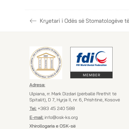
Adresa:
Ulpiana, rr. Mark Dizdari (përballë Rrethit të
Spitalit), D 7, Hyrja II, nr. 6, Prishtinë, Kosovë
Tel:
+383 45 240 588
E-mail:
info@osk-ks.org
Xhirollogaria e OSK-së