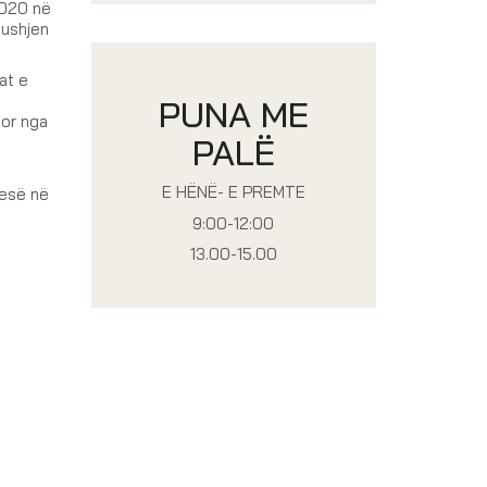
2020 në
bushjen
at e
PUNA ME
sor nga
PALË
E HËNË- E PREMTE
tesë në
9:00-12:00
13.00-15.00