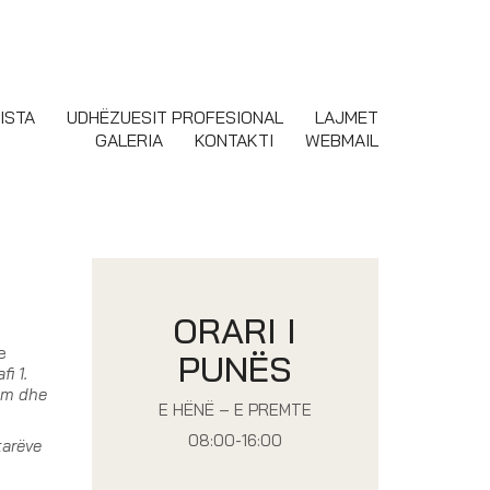
ISTA
UDHËZUESIT PROFESIONAL
LAJMET
GALERIA
KONTAKTI
WEBMAIL
ORARI I
e
PUNËS
fi 1.
cim dhe
E HËNË – E PREMTE
08:00-16:00
tarëve