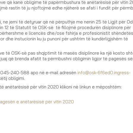
arëve që kanë obligime të papërmbushura të anëtarësisë për vitin 
jmë rastin të ju njoftojmë edhe njëherë se afati i fundit për përm
ti, ne jemi të detyruar që në përputhje me nenin 25 të Ligjit për Od
 12 të Statutit të OSK-së të fillojmë procedurën disiplinore për
ërhershme e licencës dhe/ose fshirja e profesionistit shëndetë
ësor dhe instucionin ku ju punoni për ushtrim të kundërligjshëm të
rëve të OSK-së pas shqiptimit të masës disiplinore ka një kosto sh
juaj që brenda afatit ta përmbushni obligimin ligjor të pagesës së
l: 045-240-588 apo në e-mail adresën
info@osk-6f6ed0.ingress-
tij obligimi.
të anëtarësisë për vitin 2020 klikoni në linkun e mëposhtëm:
pagesën e anëtarësisë për vitin 2020