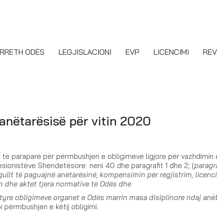
RRETH ODËS
LEGJISLACIONI
EVP
LICENCIMI
REV
anëtarësisë për vitin 2020
t të paraparë për përmbushjen e obligimeve ligjore për vazhdimin 
fesionistëve Shëndetësore neni 40 dhe paragrafit 1 dhe 2; (
paragra
ullt të paguajnë anëtarësinë, kompensimin për regjistrim, licen
in dhe aktet tjera normative të Odës dhe
ëtyre obligimeve organet e Odës marrin masa disiplinore ndaj anë
 përmbushjen e këtij obligimi.