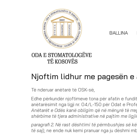
BALLINA
Njoftim lidhur me pagesën e 
Të nderuar anëtarë të OSK-së,
Edhe përkundër njoftimeve tona për afatin e fundi
anëtarësimit nga ligji nr. 04/L-150 për Odat e Pro
Anëtarët e Odës kanë obligim që në mënyrë të rreg
shërbime të tjera administrative në pajtim me ligj
paragrafi 2. Në rast dështimi të përmbushjes së k
të saj)
, ne ende nuk kemi pranuar nga ju dëshmi mbi