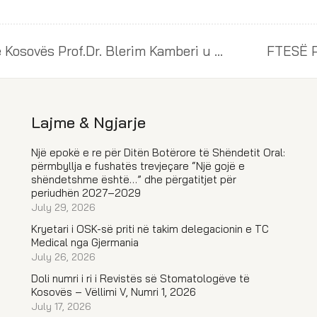
Kryetari i Odës së Stomatologëve të Kosovës Prof.Dr. Blerim Kamberi u prit nga zv. Ministri i Shëndetësisë Dr. Luan Gola
Lajme & Ngjarje
Një epokë e re për Ditën Botërore të Shëndetit Oral:
përmbyllja e fushatës trevjeçare “Një gojë e
shëndetshme është…” dhe përgatitjet për
periudhën 2027–2029
July 29, 2026
Kryetari i OSK-së priti në takim delegacionin e TC
Medical nga Gjermania
July 26, 2026
Doli numri i ri i Revistës së Stomatologëve të
Kosovës – Vëllimi V, Numri 1, 2026
July 17, 2026