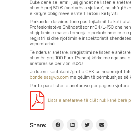
Duke qenë se emri i juaj gjindet në listën e anët
shumë prej 50 € (anëtarësia vjetore), ne shfrytëzo
e këtyre obligimeve është
1 Tetori i këtij viti.
Përkundër dëshirës tonë pas tejkalimit të këtij afa
Profesionistëve Shëndetësor nr.04/L-150 dhe nenin
shqiptimin e masës tërheqja e përkohshme ose e p
regjistri, si dhe njoftimin e inspektoriatit shëndet
veprimtarisë.
Të nderuar anëtarë, riregjistrimi në listën e anëta
shumën prej 100 Euro. Prandaj, kërkojmë nga ana e 
anëtarësisë për vitin 2020
Ju lutemi kontakoni Zyret e OSK-së nëpërmjet te
bonde.easywp.com
me qëllim të përmbushjes së kë
Për të parë listën e anëtarëve për pagesë vjetore 
Lista e anëtarëve të cilët nuk kanë bërë 
Share: