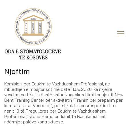
Njoftim
Komisioni për Edukim të Vazhdueshëm Profesional, në
mbledhjen e mbajtur sot më datë 11.06.2026, ka nxjerrë
vendim me të cilin është shfuqizuar akreditimi i subjektit New
Dent Training Center për aktivitetin “Trajnim për preparim për
kurora faseta (Veneers)”, për shkak të mosrespektimit të
nenit 13 të Rregullores për Edukim të Vazhdueshëm
Profesional, si dhe Memorandumit të Bashkëpunimit
ndërmjet palëve kontraktuese.