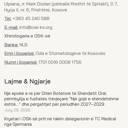
Ulpiana, rr. Mark Dizdari (përballë Rrethit të Spitalit), D 7,
Hyrja II, nr. 6, Prishtinë, Kosovë
Tel:
+383 45 240 588
E-mail:
info@osk-ks.org
Xhirollogaria e OSK-së
Banka:
NLB
Emri i llogarisë:
Oda e Stomatologëve të Kosovës
Numri i llogarisë:
1701 0016 0008 1756
Lajme & Ngjarje
Një epokë e re për Ditën Botërore të Shëndetit Oral:
përmbyllja e fushatës trevjeçare “Një gojë e shëndetshme
është…” dhe përgatitjet për periudhën 2027–2029
July 29, 2026
Kryetari i OSK-së priti në takim delegacionin e TC Medical
nga Gjermania