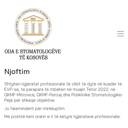
Njoftim
Shtyhen ligjëratat profesionale të ciklit të dytë në kuadër të
EVP-së, të parapara të mbahen në muajin Tetor 2022, në
QKMF-Mitrovicë, QKMF-Ferizaj dhe Poliklinikë Stomatologjike-
Pejë për shkaqe objektive.
Ju faleminderit për mirëkuptim.
Më poshtë keni orarin e ri të këtyre ligjëratave profesionale: