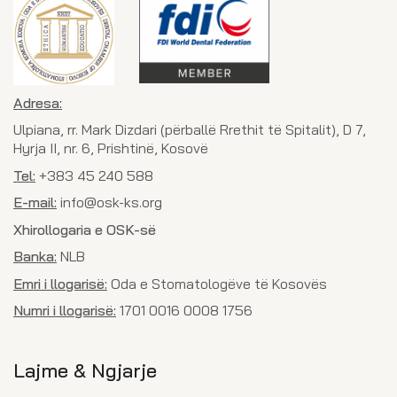
Adresa:
Ulpiana, rr. Mark Dizdari (përballë Rrethit të Spitalit), D 7,
Hyrja II, nr. 6, Prishtinë, Kosovë
Tel:
+383 45 240 588
E-mail:
info@osk-ks.org
Xhirollogaria e OSK-së
Banka:
NLB
Emri i llogarisë:
Oda e Stomatologëve të Kosovës
Numri i llogarisë:
1701 0016 0008 1756
Lajme & Ngjarje