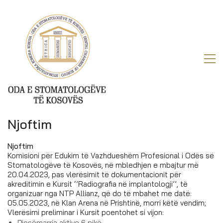
Njoftim
Njoftim
Komisioni për Edukim të Vazhdueshëm Profesional i Odës së
Stomatologëve të Kosovës, në mbledhjen e mbajtur më
20.04.2023, pas vlerësimit të dokumentacionit për
akreditimin e Kursit ‘’Radiografia në implantologji’’, të
organizuar nga NTP Allianz, që do të mbahet me datë:
05.05.2023, në Klan Arena në Prishtinë, morri këtë vendim;
Vlerësimi preliminar i Kursit poentohet si vijon:
Pjesëmarrja aktive 6 pikë