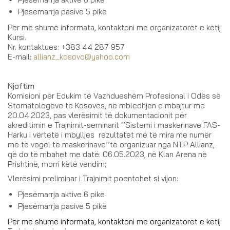
Pjesëmarrja pasive 5 pikë
Për më shumë informata, kontaktoni me organizatorët e këtij
Kursi.
Nr. kontaktues: +383 44 287 957
E-mail:
allianz_kosovo@yahoo.com
Njoftim
Komisioni për Edukim të Vazhdueshëm Profesional i Odës së
Stomatologëve të Kosovës, në mbledhjen e mbajtur më
20.04.2023, pas vlerësimit të dokumentacionit për
akreditimin e Trajnimit-seminarit ‘’Sistemi i maskerinave FAS-
Harku i vërtetë i mbylljes rezultatet më të mira me numër
më të vogël të maskerinave’’të organizuar nga NTP Allianz,
që do të mbahet me datë: 06.05.2023, në Klan Arena në
Prishtinë, morri këtë vendim;
Vlerësimi preliminar i Trajnimit poentohet si vijon:
Pjesëmarrja aktive 6 pikë
Pjesëmarrja pasive 5 pikë
Për më shumë informata, kontaktoni me organizatorët e këtij