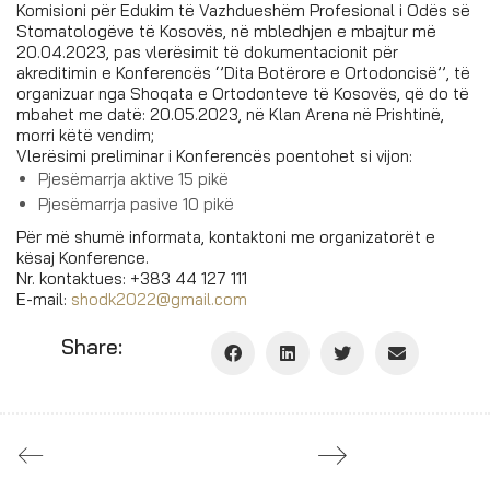
Komisioni për Edukim të Vazhdueshëm Profesional i Odës së
Stomatologëve të Kosovës, në mbledhjen e mbajtur më
20.04.2023, pas vlerësimit të dokumentacionit për
akreditimin e Konferencës ‘’Dita Botërore e Ortodoncisë’’, të
organizuar nga Shoqata e Ortodonteve të Kosovës, që do të
mbahet me datë: 20.05.2023, në Klan Arena në Prishtinë,
morri këtë vendim;
Vlerësimi preliminar i Konferencës poentohet si vijon:
Pjesëmarrja aktive 15 pikë
Pjesëmarrja pasive 10 pikë
Për më shumë informata, kontaktoni me organizatorët e
kësaj Konference.
Nr. kontaktues: +383 44 127 111
E-mail:
shodk2022@gmail.com
Share: