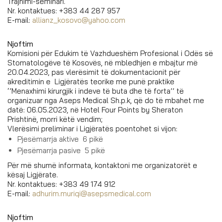
Trajnimi-seminari.
Nr. kontaktues: +383 44 287 957
E-mail:
allianz_kosovo@yahoo.com
Njoftim
Komisioni për Edukim të Vazhdueshëm Profesional i Odës së
Stomatologëve të Kosovës, në mbledhjen e mbajtur më
20.04.2023, pas vlerësimit të dokumentacionit për
akreditimin e Ligjëratës teorike me punë praktike
‘’Menaxhimi kirurgjik i indeve të buta dhe të forta’’ të
organizuar nga Aseps Medical Sh.p.k, që do të mbahet me
datë: 06.05.2023, në Hotel Four Points by Sheraton
Prishtinë, morri këtë vendim;
Vlerësimi preliminar i Ligjëratës poentohet si vijon:
Pjesëmarrja aktive 6 pikë
Pjesëmarrja pasive 5 pikë
Për më shumë informata, kontaktoni me organizatorët e
kësaj Ligjërate.
Nr. kontaktues: +383 49 174 912
E-mail:
adhurim.muriqi@asepsmedical.
com
Njoftim