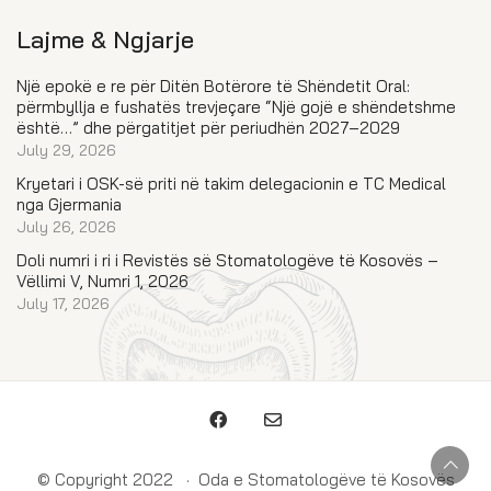
Lajme & Ngjarje
Një epokë e re për Ditën Botërore të Shëndetit Oral:
përmbyllja e fushatës trevjeçare “Një gojë e shëndetshme
është…” dhe përgatitjet për periudhën 2027–2029
July 29, 2026
Kryetari i OSK-së priti në takim delegacionin e TC Medical
nga Gjermania
July 26, 2026
Doli numri i ri i Revistës së Stomatologëve të Kosovës –
Vëllimi V, Numri 1, 2026
July 17, 2026
© Copyright 2022 · Oda e Stomatologëve të Kosovës