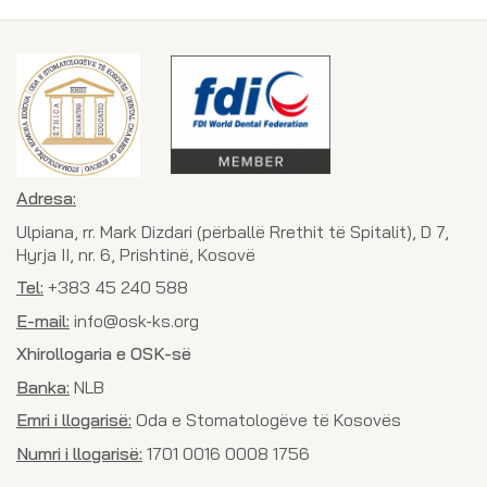
Adresa:
Ulpiana, rr. Mark Dizdari (përballë Rrethit të Spitalit), D 7,
Hyrja II, nr. 6, Prishtinë, Kosovë
Tel:
+383 45 240 588
E-mail:
info@osk-ks.org
Xhirollogaria e OSK-së
Banka:
NLB
Emri i llogarisë:
Oda e Stomatologëve të Kosovës
Numri i llogarisë:
1701 0016 0008 1756