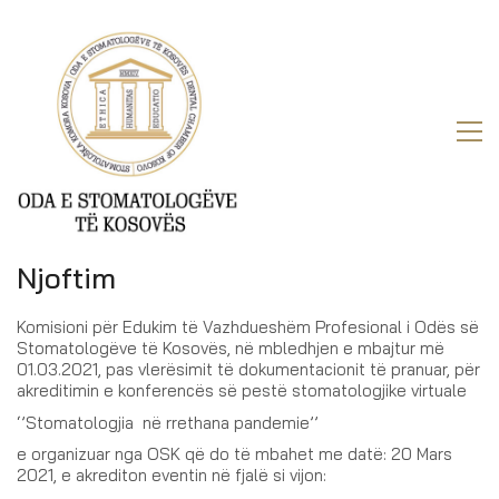
Njoftim
Komisioni për Edukim të Vazhdueshëm Profesional i Odës së
Stomatologëve të Kosovës, në mbledhjen e mbajtur më
01.03.2021, pas vlerësimit të dokumentacionit të pranuar, për
akreditimin e konferencës së pestë stomatologjike virtuale
‘’Stomatologjia në rrethana pandemie’’
e organizuar nga OSK që do të mbahet me datë: 20 Mars
2021, e akrediton eventin në fjalë si vijon: