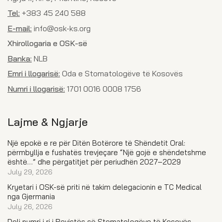
Tel:
+383 45 240 588
E-mail:
info@osk-ks.org
Xhirollogaria e OSK-së
Banka:
NLB
Emri i llogarisë:
Oda e Stomatologëve të Kosovës
Numri i llogarisë:
1701 0016 0008 1756
Lajme & Ngjarje
Një epokë e re për Ditën Botërore të Shëndetit Oral:
përmbyllja e fushatës trevjeçare “Një gojë e shëndetshme
është…” dhe përgatitjet për periudhën 2027–2029
July 29, 2026
Kryetari i OSK-së priti në takim delegacionin e TC Medical
nga Gjermania
July 26, 2026
Doli numri i ri i Revistës së Stomatologëve të Kosovës –