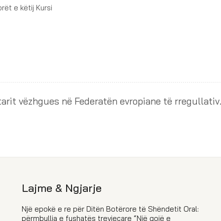
ët e këtij Kursi
OSK merr statusin e anëtarit v
Lajme & Ngjarje
Një epokë e re për Ditën Botërore të Shëndetit Oral:
përmbyllja e fushatës trevjeçare “Një gojë e