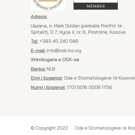
Adresa:
Ulpiana, rr. Mark Dizdari (përballë Rrethit të
Spitalit), D 7, Hyrja II, nr. 6, Prishtinë, Kosovë
Tel:
+383 45 240 588
E-mail:
info@osk-ks.org
Xhirollogaria e OSK-së
Banka:
NLB
Emri i llogarisë:
Oda e Stomatologëve të Kosovë
Numri i llogarisë:
1701 0016 0008 1756
© Copyright 2022 · Oda e Stomatologëve të Ko