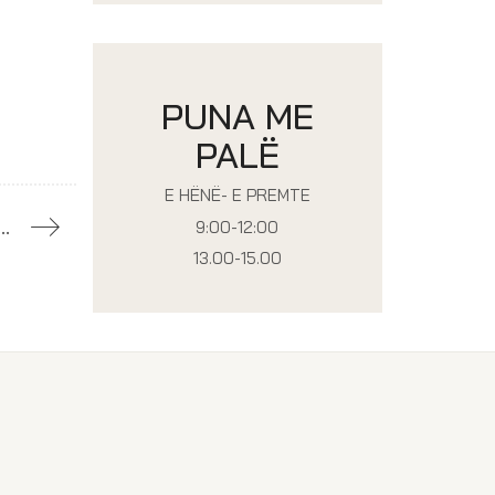
PUNA ME
PALË
E HËNË- E PREMTE
ëzhgues në Federatën evropiane të rregullativave për stomatologji (FEDCAR)
9:00-12:00
13.00-15.00