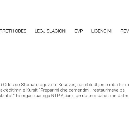
RRETH ODËS
LEGJISLACIONI
EVP
LICENCIMI
REV
l i Odës së Stomatologëve të Kosovës, në mbledhjen e mbajtur 
akreditimin e Kursit “Preparimi dhe cementimi i restaurimeve pa
lantet” të organizuar nga NTP Allianz, që do të mbahet me datë: 