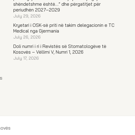
shëndetshme është…” dhe përgatitjet për
periudhën 2027–2029
July 29, 2026
Kryetari i OSK-së priti në takim delegacionin e TC
Medical nga Gjermania
July 26, 2026
Doli numri i ri i Revistës së Stomatologëve të
Kosovës – Vëllimi V, Numri 1, 2026
July 17, 2026
s
sovës