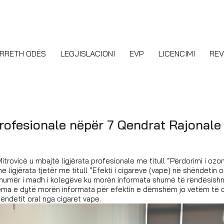
RRETH ODËS
LEGJISLACIONI
EVP
LICENCIMI
REV
 profesionale nëpër 7 Qendrat Rajonale
ovicë u mbajtë ligjërata profesionale me titull “Përdorimi i ozon
e ligjërata tjetër me titull “Efekti i cigareve (vape) në shëndetin o
nga numër i madh i kolegëve ku morën informata shumë të rëndësis
 tema e dytë morën informata për efektin e dëmshëm jo vetëm të 
ndetit oral nga cigaret vape.