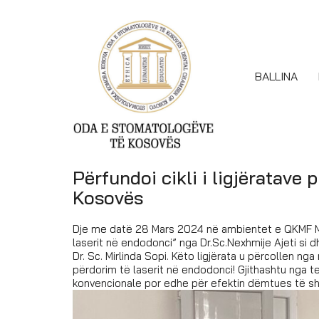
BALLINA
Përfundoi cikli i ligjëratave
Kosovës
Dje me datë 28 Mars 2024 në ambientet e QKMF Mitr
laserit në endodonci” nga Dr.Sc.Nexhmije Ajeti si dh
Dr. Sc. Mirlinda Sopi. Këto ligjërata u përcollen 
përdorim të laserit në endodonci! Gjithashtu nga
konvencionale por edhe për efektin dëmtues të shë