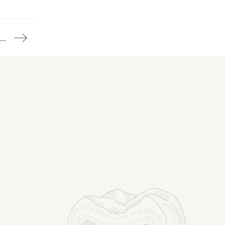
pozium Profesional – Identifikimi dhe menaxhimi i faktorëve të rrezikut në praktikën stomatologjike