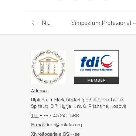
Njoftim
Adresa:
Ulpiana, rr. Mark Dizdari (përballë Rrethit të
Spitalit), D 7, Hyrja II, nr. 6, Prishtinë, Kosovë
Tel:
+383 45 240 588
E-mail:
info@osk-ks.org
Xhirollogaria e OSK-së