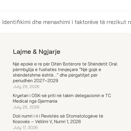
Sim
Lajme & Ngjarje
Një epokë e re për Ditën Botërore të Shëndetit Oral:
përmbyllja e fushatës trevjeçare “Një gojë e
shëndetshme është…” dhe përgatitjet për
periudhën 2027–2029
July 29, 2026
Kryetari i OSK-së priti në takim delegacionin e TC
Medical nga Gjermania
July 26, 2026
Doli numri i ri i Revistës së Stomatologëve të
Kosovës – Vëllimi V, Numri 1, 2026
July 17, 2026