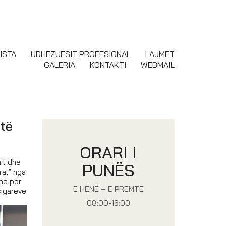
ISTA
UDHËZUESIT PROFESIONAL
LAJMET
GALERIA
KONTAKTI
WEBMAIL
 të
ORARI I
it dhe
PUNËS
ral” nga
hme për
E HËNË – E PREMTE
cigareve
08:00-16:00