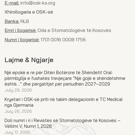
E-mail:
info@osk-ks.org
Xhirollogaria e OSK-së
Banka:
NLB
Emri i llogarisë:
Oda e Stomatologëve të Kosovës
Numri i llogarisë:
1701 0016 0008 1756
Lajme & Ngjarje
Një epokë e re për Ditën Botërore të Shëndetit Oral:
përmbyllja e fushatës trevjeçare “Një gojë e shëndetshme
është…” dhe përgatitjet për periudhën 2027–2029
July 29, 2026
Kryetari i OSK-së priti në takim delegacionin e TC Medical
nga Gjermania
July 26, 2026
Doli numri i ri i Revistës së Stomatologëve të Kosovës –
Vëllimi V, Numri 1, 2026
July 17, 2026