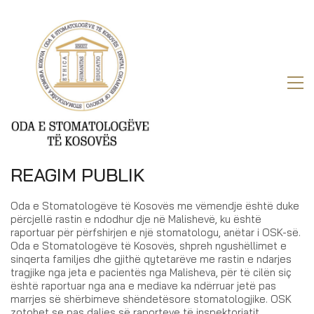
REAGIM PUBLIK
Oda e Stomatologëve të Kosovës me vëmendje është duke
përcjellë rastin e ndodhur dje në Malishevë, ku është
raportuar për përfshirjen e një stomatologu, anëtar i OSK-së.
Oda e Stomatologëve të Kosovës, shpreh ngushëllimet e
sinqerta familjes dhe gjithë qytetarëve me rastin e ndarjes
tragjike nga jeta e pacientës nga Malisheva, për të cilën siç
është raportuar nga ana e mediave ka ndërruar jetë pas
marrjes së shërbimeve shëndetësore stomatologjike. OSK
zotohet se pas daljes së raporteve të inspektoriatit