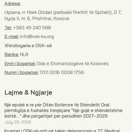
Adresa:
Ulpiana, rr. Mark Dizdari (përballë Rrethit të Spitalit), D 7,
Hyrja II, nr. 6, Prishtinë, Kosovë
Tel:
+383 45 240 588
E-mail:
info@osk-ks.org
Xhirollogaria e OSK-së
Banka:
NLB
Emri i llogarisë:
Oda e Stomatologëve të Kosovës
Numri i llogarisë:
1701 0016 0008 1756
Lajme & Ngjarje
Një epokë e re për Ditën Botërore të Shëndetit Oral:
përmbyllja e fushatës trevjeçare “Një gojë e shëndetshme
është…” dhe përgatitjet për periudhën 2027–2029
July 29, 2026
Kryetari i OSK-së priti në takim delegacionin e TC Medical