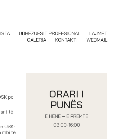
ISTA
UDHËZUESIT PROFESIONAL
LAJMET
GALERIA
KONTAKTI
WEBMAIL
ORARI I
 OSK po
PUNËS
arit të
E HËNË – E PREMTE
08:00-16:00
 të OSK-
n mbi të