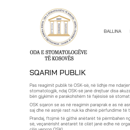
BALLINA
SQARIM PUBLIK
Pas reagimit publik të OSK-së, në lidhje me ndarje
stomatologjik, ndaj OSK-së janë drejtuar disa aku
bën gjykimin e parakohshëm të fajësisë së stomat
OSK sqaron se as në reagimin paraprak e as në asnj
saj dhe në asnjë rast nuk ka dhënë përfundime të ti
Prandaj, ftojmë të gjithë anëtarët të përmbahen ng
së, veçanërisht anëtarët të cilët janë edhe në organ
cilin vepron OSK!