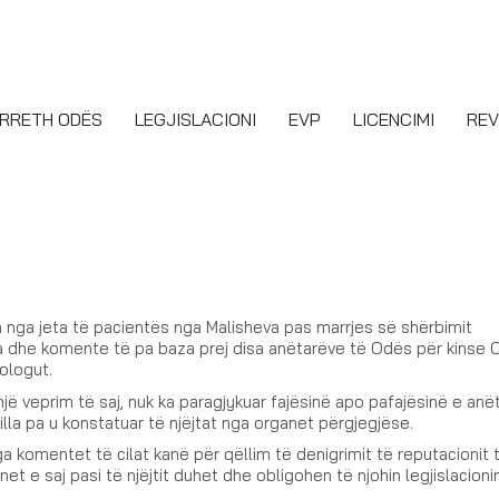
RRETH ODËS
LEGJISLACIONI
EVP
LICENCIMI
REV
n nga jeta të pacientës nga Malisheva pas marrjes së shërbimit
za dhe komente të pa baza prej disa anëtarëve të Odës për kinse
ologut.
ë veprim të saj, nuk ka paragjykuar fajësinë apo pafajësinë e anët
lla pa u konstatuar të njëjtat nga organet përgjegjëse.
a komentet të cilat kanë për qëllim të denigrimit të reputacionit
et e saj pasi të njëjtit duhet dhe obligohen të njohin legjislacioni