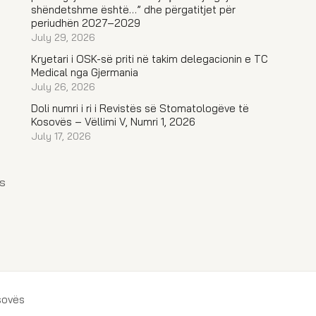
shëndetshme është…” dhe përgatitjet për
periudhën 2027–2029
July 29, 2026
Kryetari i OSK-së priti në takim delegacionin e TC
Medical nga Gjermania
July 26, 2026
Doli numri i ri i Revistës së Stomatologëve të
Kosovës – Vëllimi V, Numri 1, 2026
July 17, 2026
s
sovës