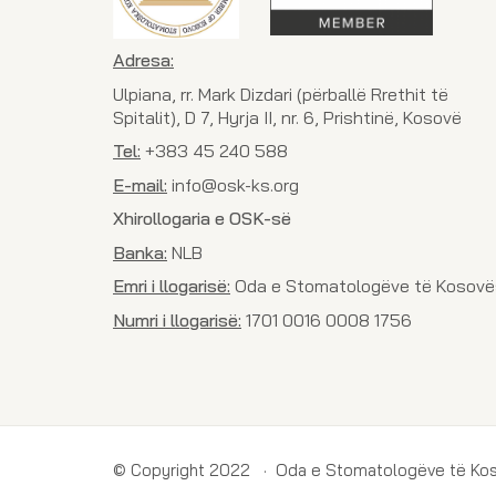
Adresa:
Ulpiana, rr. Mark Dizdari (përballë Rrethit të
Spitalit), D 7, Hyrja II, nr. 6, Prishtinë, Kosovë
Tel:
+383 45 240 588
E-mail:
info@osk-ks.org
Xhirollogaria e OSK-së
Banka:
NLB
Emri i llogarisë:
Oda e Stomatologëve të Kosovë
Numri i llogarisë:
1701 0016 0008 1756
© Copyright 2022 · Oda e Stomatologëve të Ko