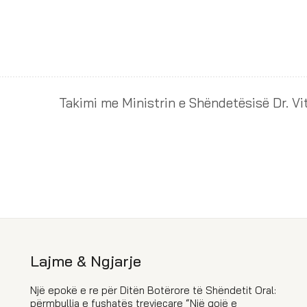
Takimi me Ministrin e Shëndetësisë Dr. Vi
Lajme & Ngjarje
Një epokë e re për Ditën Botërore të Shëndetit Oral:
përmbyllja e fushatës trevjeçare “Një gojë e