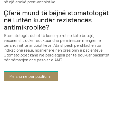
në një epokë post-antibiotike.
Çfarë mund të bëjnë stomatologët
në luftën kundër rezistencës
antimikrobike?
Stomatologët duhet të kenë një rol në këtë betejë,
veçanërisht duke reduktuar dhe përmirësuar mënyrën e
përshkrimit të antibiotikëve. Ata shpesh përshkruhen pa
indikacione reale, nganjëherë nën presionin e pacientëve.
Stomatologët kanë një përgjegjësi për të edukuar pacientët
për përhapjen dhe pasojat e AMR.
Më shumë për publikimin