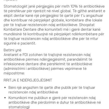
Stomatologët janë përgjegjës për rreth 10% të antibiotikëve
të përshkruar për njerëzit në nivel global. Të gjithë anëtarët e
ekipit dentar kanë një përgjegjësi të qartë për t’u angazhuar
dhe kontribuar në përpjekjet globale, kombëtare dhe lokale
për të trajtuar rezistencën ndaj antibiotikëve. Shoqatat
Kombëtare Dentare dhe komuniteti më i gjerë dentar kanë
mundësinë të kontribuojnë në përpjekjet ndërkombëtare për
të trajtuar rezistencën ndaj antibiotikëve dhe për të rritur
sigurinë e pacientit.
Betimi ynë
Anëtarët e FDI zotohen të trajtojnë rezistencën ndaj
antibiotikëve përmes ndërgjegjësimit, parandalimit të
infeksioneve dentare dhe përshkrimit të antibiotikëve
(administrimi i antibiotikëve) përmes veprimeve të
mëposhtme:
RRITJA E NDËRGJEGJËSIMIT
Bëni një angazhim të qartë dhe publik për të trajtuar
rezistencën ndaj antibiotikëve
Komunikoni me publikun e gjerë për rezistencën ndaj
antibiotikëve dhe përdorimin e duhur të antibiotikëve në
stomatologji