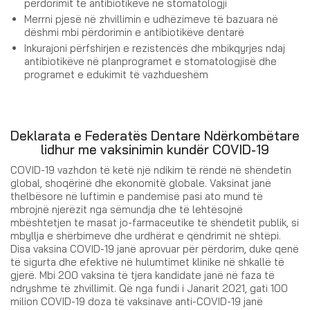
përdorimit të antibiotikëve në stomatologji
Merrni pjesë në zhvillimin e udhëzimeve të bazuara në
dëshmi mbi përdorimin e antibiotikëve dentarë
Inkurajoni përfshirjen e rezistencës dhe mbikqyrjes ndaj
antibiotikëve në planprogramet e stomatologjisë dhe
programet e edukimit të vazhdueshëm
Deklarata e Federatës Dentare Ndërkombëtare
lidhur me vaksinimin kundër COVID-19
COVID-19 vazhdon të ketë një ndikim të rëndë në shëndetin
global, shoqërinë dhe ekonomitë globale. Vaksinat janë
thelbësore në luftimin e pandemisë pasi ato mund të
mbrojnë njerëzit nga sëmundja dhe të lehtësojnë
mbështetjen te masat jo-farmaceutike të shëndetit publik, si
mbyllja e shërbimeve dhe urdhërat e qëndrimit në shtëpi.
Disa vaksina COVID-19 janë aprovuar për përdorim, duke qenë
të sigurta dhe efektive në hulumtimet klinike në shkallë të
gjerë. Mbi 200 vaksina të tjera kandidate janë në faza të
ndryshme të zhvillimit. Që nga fundi i Janarit 2021, gati 100
milion COVID-19 doza të vaksinave anti-COVID-19 janë