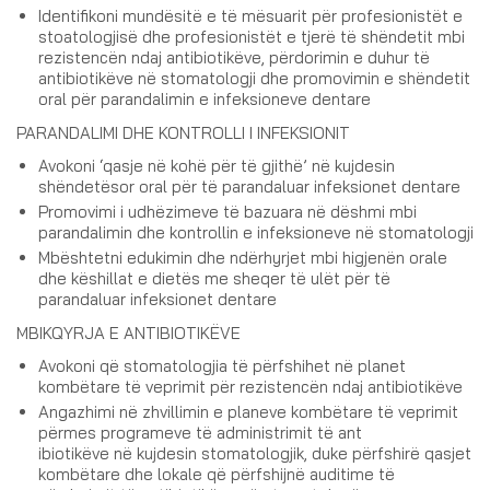
Identifikoni mundësitë e të mësuarit për profesionistët e
stoatologjisë dhe profesionistët e tjerë të shëndetit mbi
rezistencën ndaj antibiotikëve, përdorimin e duhur të
antibiotikëve në stomatologji dhe promovimin e shëndetit
oral për parandalimin e infeksioneve dentare
PARANDALIMI DHE KONTROLLI I INFEKSIONIT
Avokoni ‘qasje në kohë për të gjithë’ në kujdesin
shëndetësor oral për të parandaluar infeksionet dentare
Promovimi i udhëzimeve të bazuara në dëshmi mbi
parandalimin dhe kontrollin e infeksioneve në stomatologji
Mbështetni edukimin dhe ndërhyrjet mbi higjenën orale
dhe këshillat e dietës me sheqer të ulët për të
parandaluar infeksionet dentare
MBIKQYRJA E ANTIBIOTIKËVE
Avokoni që stomatologjia të përfshihet në planet
kombëtare të veprimit për rezistencën ndaj antibiotikëve
Angazhimi në zhvillimin e planeve kombëtare të veprimit
përmes programeve të administrimit të ant
ibiotikëve në kujdesin stomatologjik, duke përfshirë qasjet
kombëtare dhe lokale që përfshijnë auditime të