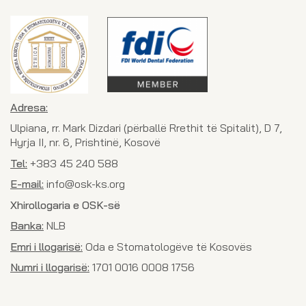
Adresa:
Ulpiana, rr. Mark Dizdari (përballë Rrethit të Spitalit), D 7,
Hyrja II, nr. 6, Prishtinë, Kosovë
Tel:
+383 45 240 588
E-mail:
info@osk-ks.org
Xhirollogaria e OSK-së
Banka:
NLB
Emri i llogarisë:
Oda e Stomatologëve të Kosovës
Numri i llogarisë:
1701 0016 0008 1756