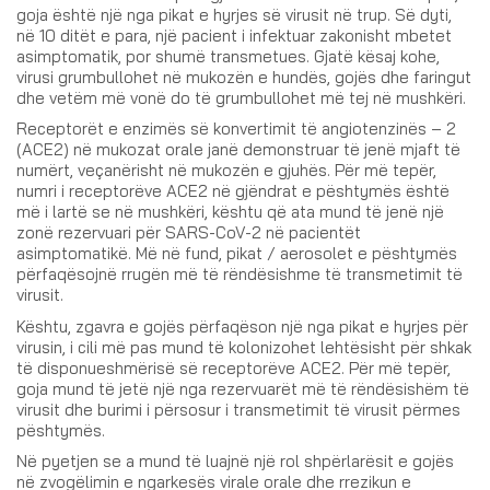
goja është një nga pikat e hyrjes së virusit në trup. Së dyti,
në 10 ditët e para, një pacient i infektuar zakonisht mbetet
asimptomatik, por shumë transmetues. Gjatë kësaj kohe,
virusi grumbullohet në mukozën e hundës, gojës dhe faringut
dhe vetëm më vonë do të grumbullohet më tej në mushkëri.
Receptorët e enzimës së konvertimit të angiotenzinës – 2
(ACE2) në mukozat orale janë demonstruar të jenë mjaft të
numërt, veçanërisht në mukozën e gjuhës. Për më tepër,
numri i receptorëve ACE2 në gjëndrat e pështymës është
më i lartë se në mushkëri, kështu që ata mund të jenë një
zonë rezervuari për SARS-CoV-2 në pacientët
asimptomatikë. Më në fund, pikat / aerosolet e pështymës
përfaqësojnë rrugën më të rëndësishme të transmetimit të
virusit.
Kështu, zgavra e gojës përfaqëson një nga pikat e hyrjes për
virusin, i cili më pas mund të kolonizohet lehtësisht për shkak
të disponueshmërisë së receptorëve ACE2. Për më tepër,
goja mund të jetë një nga rezervuarët më të rëndësishëm të
virusit dhe burimi i përsosur i transmetimit të virusit përmes
pështymës.
Në pyetjen se a mund të luajnë një rol shpërlarësit e gojës
në zvogëlimin e ngarkesës virale orale dhe rrezikun e