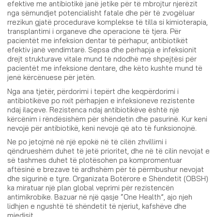
efektive me antibiotikë janë jetike për të mbrojtur njerëzit
nga sëmundjet potencialisht fatale dhe për të zvogëluar
rrezikun gjatë procedurave komplekse të tilla si kimioterapia,
transplantimi i organeve dhe operacione të tjera. Për
pacientët me infeksion dentar të përhapur, antibiotikët
efektiv janë vendimtarë. Sepsa dhe përhapja e infeksionit
drejt strukturave vitale mund të ndodhë me shpejtësi për
pacientët me infeksione dentare, dhe këto kushte mund të
jenë kërcënuese për jetën.
Nga ana tjetër, përdorimi i tepërt dhe keqpërdorimi i
antibiotikëve po nxit përhapjen e infeksioneve rezistente
ndaj ilaçeve. Rezistenca ndaj antibiotikëve është një
kërcënim i rëndësishëm për shëndetin dhe pasurinë. Kur keni
nevojë për antibiotikë, keni nevojë që ato të funksionojnë.
Ne po jetojmë në një epokë në të cilën zhvillimi i
qëndrueshëm duhet të jetë prioritet, dhe në të cilin nevojat e
së tashmes duhet të plotësohen pa kompromentuar
aftësinë e brezave të ardhshëm për të përmbushur nevojat
dhe sigurinë e tyre. Organizata Botërore e Shëndetit (OBSH)
ka miratuar një plan global veprimi për rezistencën
antimikrobike. Bazuar në një qasje “One Health”, ajo njeh
lidhjen e ngushtë të shëndetit të njeriut, kafshëve dhe
mjedisit.