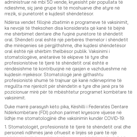
administruar në mbi 50 vende, kryesisht për popullata të
ndieshme, siç janë grupe të të moshuarve dhe atyre në
rrezik, si punëtorët e kujdesit shëndetësor.
Ndërsa vendet fillojnë zbatimin e programeve të vaksinimit,
ka nevojë të theksohen disa konsiderata që kanë të bëjnë
me shërbimet dentare dhe fuqinë punëtore të shëndetit
oral. Shëndeti oral është një përbërës themelor i shëndetit
dhe mirëqenies së përgjithshme, dhe kujdesi shëndetësor
oral është një shërbim thelbësor publik. Vaksinimi i
stomatologëve, anëtarëve të ekipeve të tyre dhe
profesionistëve të tjerë të shëndetit oral është e
rëndësishme të kontribuojnë në qasjen e vazhdueshme në
kujdesin mjekësor. Stomatologë janë gjithashtu
profesionistë shumë të trajnuar që kanë ndërveprime të
rregullta me njerëzit për shëndetin e tyre dhe janë pra të
pozicionuar mirë për të mbështetur programet kombëtare të
vaksinimit.
Duke marrë parasysh këto pika, Këshilli i Federatës Dentare
Ndërkombëtare (FDI) pohon parimet kryesore vijuese në
lidhje me stomatologjinë dhe vaksinimin kundër COVID-19:
1. Stomatologët, profesionistë të tjerë të shëndetit oral dhe
personeli ndihmës janë ofruesit e linjës së parë të një