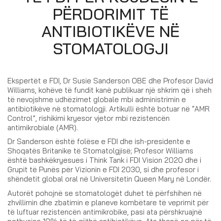
PËRDORIMIT TË
ANTIBIOTIKËVE NË
STOMATOLOGJI
Ekspertët e FDI, Dr Susie Sanderson OBE dhe Profesor David
Williams, kohëve të fundit kanë publikuar një shkrim që i sheh
të nevojshme udhëzimet globale mbi administrimin e
antibiotikëve në stomatologji. Artikulli është botuar në “AMR
Control”, rishikimi kryesor vjetor mbi rezistencën
antimikrobiale (AMR).
Dr Sanderson është folëse e FDI dhe ish-presidente e
Shoqatës Britanike të Stomatolgjisë; Profesor Williams
është bashkëkryesues i Think Tank i FDI Vision 2020 dhe i
Grupit të Punës për Vizionin e FDI 2030, si dhe profesor i
shëndetit global oral në Universitetin Queen Mary në Londër.
Autorët pohojnë se stomatologët duhet të përfshihen në
zhvillimin dhe zbatimin e planeve kombëtare të veprimit për
të luftuar rezistencën antimikrobike, pasi ata përshkruajnë