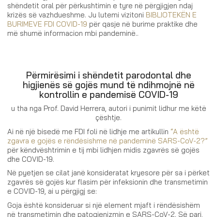
shëndetit oral për përkushtimin e tyre në përgjigjen ndaj
krizës së vazhdueshme. Ju lutemi vizitoni
BIBLIOTEKËN E
BURIMEVE FDI COVID-19
për qasje në burime praktike dhe
më shumë informacion mbi pandeminë..
Përmirësimi i shëndetit parodontal dhe
higjienës së gojës mund të ndihmojnë në
kontrollin e pandemisë COVID-19
u tha nga Prof. David Herrera, autori i punimit lidhur me këtë
çështje.
Ai në një bisedë me FDI foli në lidhje me artikullin
“A është
zgavra e gojës e rëndësishme në pandeminë SARS-CoV-2?”
për këndvështrimin e tij mbi lidhjen midis zgavrës së gojës
dhe COVID-19.
Në pyetjen se cilat janë konsideratat kryesore për sa i përket
zgavrës së gojës kur flasim për infeksionin dhe transmetimin
e COVID-19, ai u përgjigj se:
Goja është konsideruar si një element mjaft i rëndësishëm
në transmetimin dhe patogjenizmin e SARS-CoV-2. Së pari,