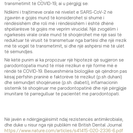
transmetimit të COVID-19, ai u përgjigj se:
Ndikimi i trajtimeve orale në nivelet e SARS-CoV-2 në
zgavrën e gojës mund të konsiderohet si shumë i
rëndësishëm dhe roli më i rëndësishëm i është dhënë
shpëlarësve të gojës me veprim virucidal. Një zvogëlim i
ngarkesës virale orale mund të shoqërohet me një sasi të
reduktuar të virusit të transmetuar nga bartësi dhe një rrezik
më të vogël të transmetimit, si dhe një ashpërsi më të ulët
të sëmundjes.
Në këtë punim ai ka propozuar një hipotezë që sugjeron se
parodontopatia mund të rrisë rrezikun e një forme më e
rëndë të COVID-19. Besueshmëria biologjike që qëndron pas
kësaj përfshin praninë e faktorëve të rrezikut (p.sh duhani)
dhe sëmundjet shoqëruese (p.sh. diabeti), inflamacionin
sistemik të shoqëruar me parodontopatinë dhe një përgjigje
imunitare të parregulluar te pacientët me parodontopati.
Në javën e ndërgjegjësimit ndaj rezistencës antimikrobiale,
dhe duke u nisur nga një publikim në British Dental Journal
https://www.nature.com/articles/s41415-020-2336-6.pdf