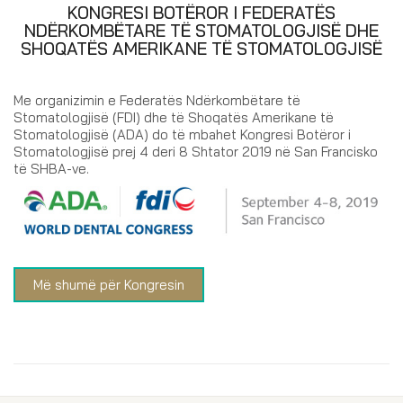
KONGRESI BOTËROR I FEDERATËS
NDËRKOMBËTARE TË STOMATOLOGJISË DHE
SHOQATËS AMERIKANE TË STOMATOLOGJISË
Me organizimin e Federatës Ndërkombëtare të
Stomatologjisë (FDI) dhe të Shoqatës Amerikane të
Stomatologjisë (ADA) do të mbahet Kongresi Botëror i
Stomatologjisë prej 4 deri 8 Shtator 2019 në San Francisko
të SHBA-ve.
Më shumë për Kongresin