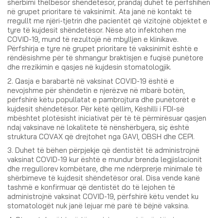
shërbimi thelbësor shëndetësor, prandaj duhet të përfshihen
në grupet prioritare të vaksinimit. Ata janë në kontakt të
rregullt me njëri-tjetrin dhe pacientët që vizitojnë objektet e
tyre të kujdesit shëndetësor. Nëse ato infektohen me
COVID-19, mund të rezultojë në mbylljen e klinikave.
Përfshirja e tyre në grupet prioritare të vaksinimit është e
rëndësishme për të shmangur braktisjen e fuqisë punëtore
dhe rrezikimin e qasjes në kujdesin stomatologjik.
2. Qasja e barabartë në vaksinat COVID-19 është e
nevojshme për shëndetin e njerëzve në mbarë botën,
përfshirë këtu popullatat e pambrojtura dhe punëtorët e
kujdesit shëndetësor. Për këtë qëllim, Këshilli i FDI-së
mbështet plotësisht iniciativat për të të përmirësuar qasjen
ndaj vaksinave në lokalitete të nënshërbyera, siç është
struktura COVAX që drejtohet nga GAVI, OBSH dhe CEPI.
3. Duhet të bëhen përpjekje që dentistët të administrojnë
vaksinat COVID-19 kur është e mundur brenda legjislacionit
dhe rregullorev kombëtare, dhe me ndërprerje minimale të
shërbimeve të kujdesit shëndetësor oral. Disa vende kanë
tashmë e konfirmuar që dentistët do të lejohen të
administrojnë vaksinat COVID-19, përfshirë këtu vendet ku
stomatologët nuk janë lejuar më parë të bëjnë vaksina.