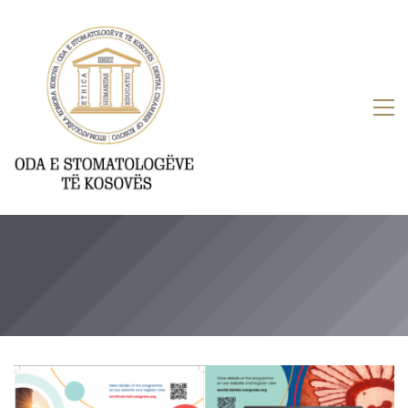
Të rejat nga FDI