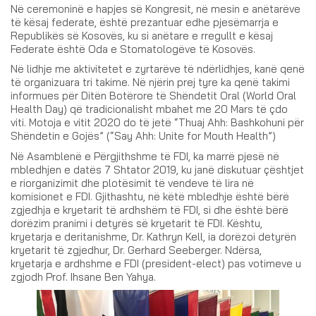
Në ceremoninë e hapjes së Kongresit, në mesin e anëtarëve
të kësaj federate, është prezantuar edhe pjesëmarrja e
Republikës së Kosovës, ku si anëtare e rregullt e kësaj
Federate është Oda e Stomatologëve të Kosovës.
Në lidhje me aktivitetet e zyrtarëve të ndërlidhjes, kanë qenë
të organizuara tri takime. Në njërin prej tyre ka qenë takimi
informues për Ditën Botërore të Shëndetit Oral (World Oral
Health Day) që tradicionalisht mbahet me 20 Mars të çdo
viti. Motoja e vitit 2020 do të jetë “Thuaj Ahh: Bashkohuni për
Shëndetin e Gojës” (“Say Ahh: Unite for Mouth Health”)
Në Asamblenë e Përgjithshme të FDI, ka marrë pjesë në
mbledhjen e datës 7 Shtator 2019, ku janë diskutuar çështjet
e riorganizimit dhe plotësimit të vendeve të lira në
komisionet e FDI. Gjithashtu, në këtë mbledhje është bërë
zgjedhja e kryetarit të ardhshëm të FDI, si dhe është bërë
dorëzim pranimi i detyrës së kryetarit të FDI. Kështu,
kryetarja e deritanishme, Dr. Kathryn Kell, ia dorëzoi detyrën
kryetarit të zgjedhur, Dr. Gerhard Seeberger. Ndërsa,
kryetarja e ardhshme e FDI (president-elect) pas votimeve u
zgjodh Prof. Ihsane Ben Yahya.