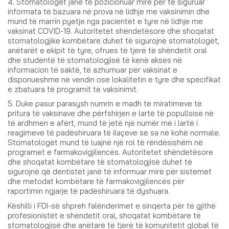
4. Stomatologët janë të pozicionuar mirë për të siguruar
informata të bazuara në prova në lidhje me vaksinimin dhe
mund të marrin pyetje nga pacientët e tyre në lidhje me
vaksinat COVID-19. Autoritetet shëndetësore dhe shoqatat
stomatologjike kombëtare duhet të sigurojnë stomatologët,
anëtarët e ekipit të tyre, ofrues të tjerë të shëndetit oral
dhe studentë të stomatologjisë të kenë akses në
informacion të saktë, të azhurnuar për vaksinat e
disponueshme në vendin ose lokalitetin e tyre dhe specifikat
e zbatuara të programit të vaksinimit.
5. Duke pasur parasysh numrin e madh të miratimeve të
pritura të vaksinave dhe përfshirjen e lartë të popullsisë në
të ardhmen e afërt, mund të jetë një numër më i lartë i
reagimeve të padëshiruara të ilaçeve se sa në kohë normale.
Stomatologët mund të luajnë një rol të rëndësishëm në
programet e farmakovigjilencës. Autoritetet shëndetësore
dhe shoqatat kombëtare të stomatologjisë duhet të
sigurojnë që dentistët janë të informuar mirë për sistemet
dhe metodat kombëtare të farmakovigjilencës për
raportimin ngjarje të padëshiruara të dyshuara.
Këshilli i FDI-së shpreh falënderimet e sinqerta për të gjithë
profesionistët e shëndetit oral, shoqatat kombëtare të
stomatologjisë dhe anëtarë të tjerë të komunitetit global të