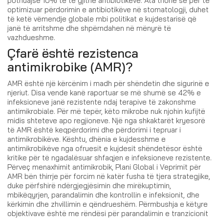
pothuajse 10% të të gjithë antibiotikëve. Ata thonë se për të
optimizuar përdorimin e antibiotikëve në stomatologji, duhet
të ketë vëmendje globale mbi politikat e kujdestarisë që
janë të arritshme dhe shpërndahen në mënyrë të
vazhdueshme.
Çfarë është rezistenca
antimikrobike (AMR)?
AMR është një kërcënim i madh për shëndetin dhe sigurinë e
njeriut. Disa vende kanë raportuar se më shumë se 42% e
infeksioneve janë rezistente ndaj terapive të zakonshme
antimikrobiale. Për më tepër, këto mikrobe nuk njohin kufijtë
midis shteteve apo regjioneve. Një nga shkaktarët kryesorë
të AMR është keqpërdorimi dhe përdorimi i tepruar i
antimikrobikëve. Kështu, dhënia e kujdesshme e
antimikrobikëve nga ofruesit e kujdesit shëndetësor është
kritike për të ngadalësuar shfaqjen e infeksioneve rezistente.
Përveç menaxhimit antimikrobik, Plani Global i Veprimit për
AMR bën thirrje për forcim në katër fusha të tjera strategjike,
duke përfshirë ndërgjegjësimin dhe mirëkuptimin,
mbikëqyrjen, parandalimin dhe kontrollin e infeksionit, dhe
kërkimin dhe zhvillimin e qëndrueshëm. Përmbushja e këtyre
objektivave është me rëndësi për parandalimin e tranzicionit