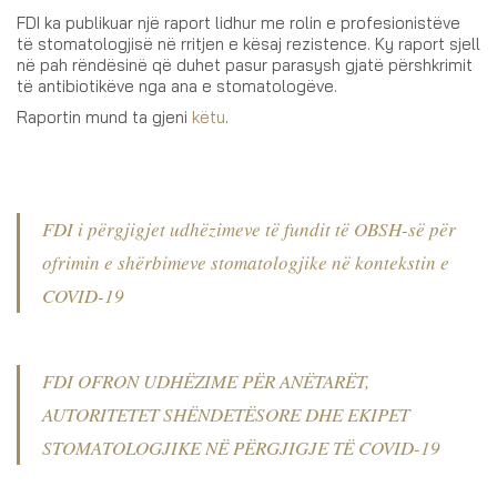
FDI ka publikuar një raport lidhur me rolin e profesionistëve
të stomatologjisë në rritjen e kësaj rezistence. Ky raport sjell
në pah rëndësinë që duhet pasur parasysh gjatë përshkrimit
të antibiotikëve nga ana e stomatologëve.
Raportin mund ta gjeni
këtu
.
FDI i përgjigjet udhëzimeve të fundit të OBSH-së për
ofrimin e shërbimeve stomatologjike në kontekstin e
COVID-19
FDI OFRON UDHËZIME PËR ANËTARËT,
AUTORITETET SHËNDETËSORE DHE EKIPET
STOMATOLOGJIKE NË PËRGJIGJE TË COVID-19