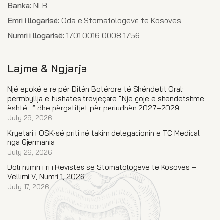
Banka:
NLB
Emri i llogarisë:
Oda e Stomatologëve të Kosovës
Numri i llogarisë:
1701 0016 0008 1756
Lajme & Ngjarje
Një epokë e re për Ditën Botërore të Shëndetit Oral:
përmbyllja e fushatës trevjeçare “Një gojë e shëndetshme
është…” dhe përgatitjet për periudhën 2027–2029
July 29, 2026
Kryetari i OSK-së priti në takim delegacionin e TC Medical
nga Gjermania
July 26, 2026
Doli numri i ri i Revistës së Stomatologëve të Kosovës –
Vëllimi V, Numri 1, 2026
July 17, 2026