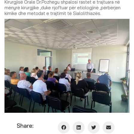
Kirurgjisë Orale Dr.Pozhegu shpalosi rastet e trajtuara në
mënyrë kirurgjike ,duke njoftuar për etiologjinë ,përbërjen
kimike dhe metodat e trajtimit të Sialolithiazës.
Share: