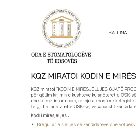
BALLINA
KQZ MIRATOI KODIN E MIRË
KQZ miratoi “KODIN E MIRËSJELLJES GJATË PROCE
për qëllim krijimin e kushteve ku anëtarët e OSK-së
dhe të mir-informuara, në një atmosferë kolegiale dh
të gjithë anëtarët e OSK-së, veçanarisht kandidat
Kodi i mirësjelljes :
Rregullat e sjelljes së kandidatëve dhe votuesv