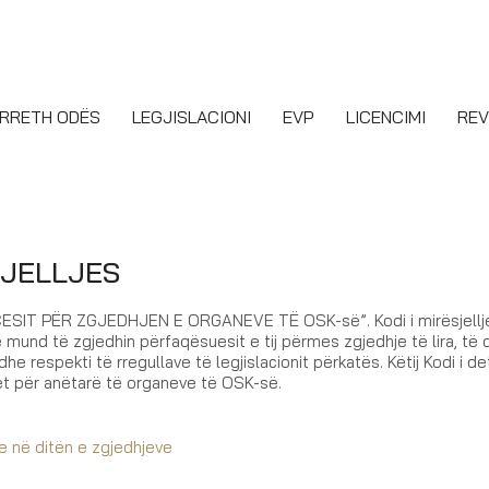
RRETH ODËS
LEGJISLACIONI
EVP
LICENCIMI
REV
SJELLJES
SIT PËR ZGJEDHJEN E ORGANEVE TË OSK-së”. Kodi i mirësjellj
 mund të zgjedhin përfaqësuesit e tij përmes zgjedhje të lira, të 
e respekti të rregullave të legjislacionit përkatës. Këtij Kodi i d
ët për anëtarë të organeve të OSK-së.
e në ditën e zgjedhjeve