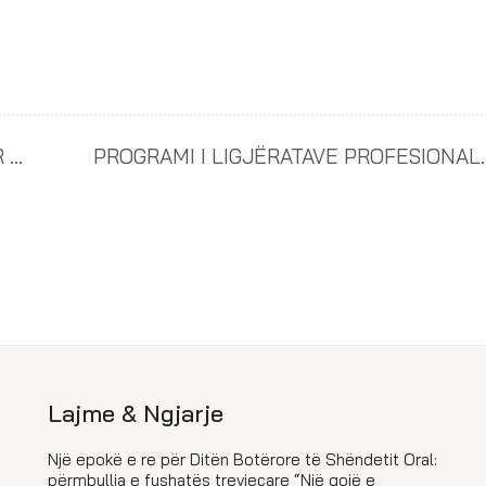
HAPET PERIUDHA E APLIKIMIT PËR VËZHGUES TË ZGJEDHJEVE
PROGRAMI I LIGJËRATAVE PROF
Lajme & Ngjarje
Një epokë e re për Ditën Botërore të Shëndetit Oral:
përmbyllja e fushatës trevjeçare “Një gojë e