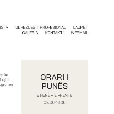
ISTA
UDHËZUESIT PROFESIONAL
LAJMET
GALERIA
KONTAKTI
WEBMAIL
ORARI I
es ka
drejta
PUNËS
etyrohen
E HËNË – E PREMTE
08:00-16:00