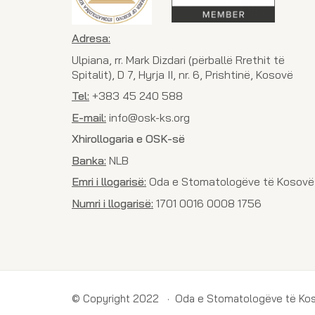
Adresa:
Ulpiana, rr. Mark Dizdari (përballë Rrethit të
Spitalit), D 7, Hyrja II, nr. 6, Prishtinë, Kosovë
Tel:
+383 45 240 588
E-mail:
info@osk-ks.org
Xhirollogaria e OSK-së
Banka:
NLB
Emri i llogarisë:
Oda e Stomatologëve të Kosovë
Numri i llogarisë:
1701 0016 0008 1756
© Copyright 2022 · Oda e Stomatologëve të Ko