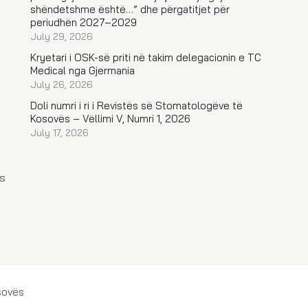
shëndetshme është…” dhe përgatitjet për
periudhën 2027–2029
July 29, 2026
Kryetari i OSK-së priti në takim delegacionin e TC
Medical nga Gjermania
July 26, 2026
Doli numri i ri i Revistës së Stomatologëve të
Kosovës – Vëllimi V, Numri 1, 2026
July 17, 2026
s
sovës