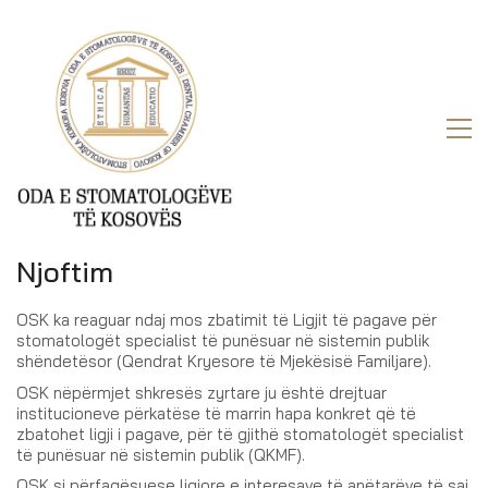
Njoftim
OSK ka reaguar ndaj mos zbatimit të Ligjit të pagave për
stomatologët specialist të punësuar në sistemin publik
shëndetësor (Qendrat Kryesore të Mjekësisë Familjare).
OSK nëpërmjet shkresës zyrtare ju është drejtuar
institucioneve përkatëse të marrin hapa konkret që të
zbatohet ligji i pagave, për të gjithë stomatologët specialist
të punësuar në sistemin publik (QKMF).
OSK si përfaqësuese ligjore e interesave të anëtarëve të saj,