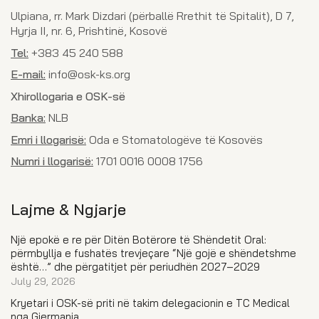
Ulpiana, rr. Mark Dizdari (përballë Rrethit të Spitalit), D 7,
Hyrja II, nr. 6, Prishtinë, Kosovë
Tel:
+383 45 240 588
E-mail:
info@osk-ks.org
Xhirollogaria e OSK-së
Banka:
NLB
Emri i llogarisë:
Oda e Stomatologëve të Kosovës
Numri i llogarisë:
1701 0016 0008 1756
Lajme & Ngjarje
Një epokë e re për Ditën Botërore të Shëndetit Oral:
përmbyllja e fushatës trevjeçare “Një gojë e shëndetshme
është…” dhe përgatitjet për periudhën 2027–2029
July 29, 2026
Kryetari i OSK-së priti në takim delegacionin e TC Medical
nga Gjermania