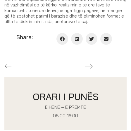
në vazhdimësi do të kërkoj realizimin e të drejtave të
komunitetit tonë që derivojnë nga ligji i pagave, në mënyrë
që të zbatohet parimi i barazisë dhe të eliminohen format e
tillla të diskriminimit ndaj anëtarëve të saj.
Share:
ORARI I PUNËS
E HËNË – E PREMTE
08:00-16:00