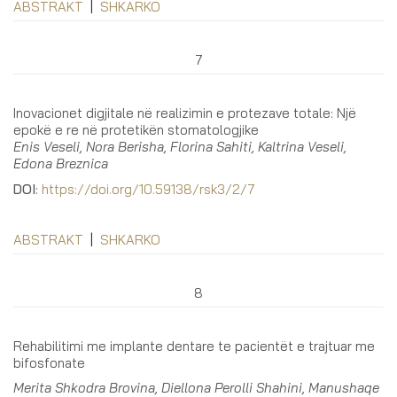
ABSTRAKT
|
SHKARKO
7
Inovacionet digjitale në realizimin e protezave totale: Një
epokë e re në protetikën stomatologjike
Enis Veseli, Nora Berisha, Florina Sahiti, Kaltrina Veseli,
Edona Breznica
DOI
:
https://doi.org/10.59138/rsk3/2/7
ABSTRAKT
|
SHKARKO
8
Rehabilitimi me implante dentare te pacientët e trajtuar me
bifosfonate
Merita Shkodra Brovina, Diellona Perolli Shahini, Manushaqe