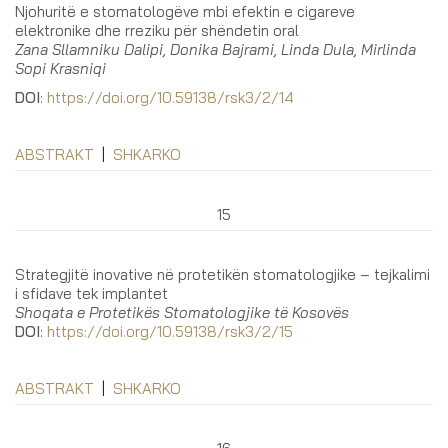
Njohuritë e stomatologëve mbi efektin e cigareve
elektronike dhe rreziku për shëndetin oral
Zana Sllamniku Dalipi, Donika Bajrami, Linda Dula, Mirlinda
Sopi Krasniqi
DOI
:
https://doi.org/10.59138/rsk3/2/14
ABSTRAKT
|
SHKARKO
15
Strategjitë inovative në protetikën stomatologjike – tejkalimi
i sfidave tek implantet
Shoqata e Protetikës Stomatologjike të Kosovës
DOI
:
https://doi.org/10.59138/rsk3/2/15
ABSTRAKT
|
SHKARKO