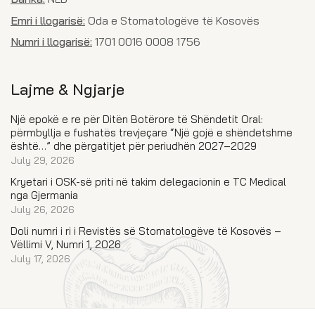
Emri i llogarisë:
Oda e Stomatologëve të Kosovës
Numri i llogarisë:
1701 0016 0008 1756
Lajme & Ngjarje
Një epokë e re për Ditën Botërore të Shëndetit Oral:
përmbyllja e fushatës trevjeçare “Një gojë e shëndetshme
është…” dhe përgatitjet për periudhën 2027–2029
July 29, 2026
Kryetari i OSK-së priti në takim delegacionin e TC Medical
nga Gjermania
July 26, 2026
Doli numri i ri i Revistës së Stomatologëve të Kosovës –
Vëllimi V, Numri 1, 2026
July 17, 2026