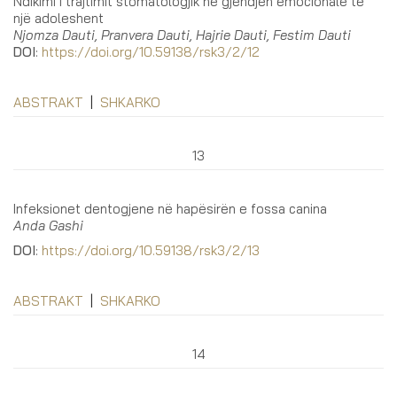
Ndikimi i trajtimit stomatologjik në gjendjen emocionale te
një adoleshent
Njomza Dauti, Pranvera Dauti, Hajrie Dauti, Festim Dauti
DOI
:
https://doi.org/10.59138/rsk3/2/12
ABSTRAKT
|
SHKARKO
13
Infeksionet dentogjene në hapësirën e fossa canina
Anda Gashi
DOI
:
https://doi.org/10.59138/rsk3/2/13
ABSTRAKT
|
SHKARKO
14