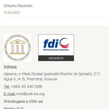
Shkarko Revistën
SHKARKO
Adresa:
Ulpiana, rr. Mark Dizdari (përballë Rrethit të Spitalit), D 7,
Hyrja II, nr. 6, Prishtinë, Kosovë
Tel:
+383 45 240 588
E-mail:
info@osk-ks.org
Xhirollogaria e OSK-së
Banka:
NLB