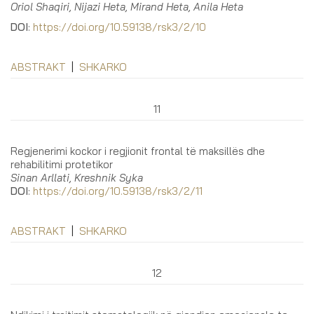
Oriol Shaqiri, Nijazi Heta, Mirand Heta, Anila Heta
DOI
:
https://doi.org/10.59138/rsk3/2/10
ABSTRAKT
|
SHKARKO
11
Regjenerimi kockor i regjionit frontal të maksillës dhe
rehabilitimi protetikor
Sinan Arllati, Kreshnik Syka
DOI
:
https://doi.org/10.59138/rsk3/2/11
ABSTRAKT
|
SHKARKO
12