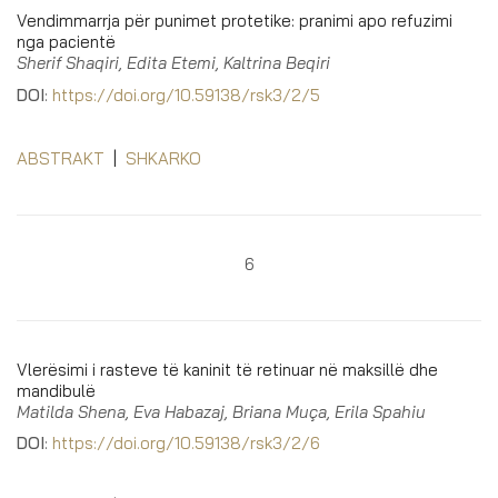
Vendimmarrja për punimet protetike: pranimi apo refuzimi
nga pacientë
Sherif Shaqiri, Edita Etemi, Kaltrina Beqiri
DOI
:
https://doi.org/10.59138/rsk3/2/5
ABSTRAKT
|
SHKARKO
6
Vlerësimi i rasteve të kaninit të retinuar në maksillë dhe
mandibulë
Matilda Shena, Eva Habazaj, Briana Muça, Erila Spahiu
DOI
:
https://doi.org/10.59138/rsk3/2/6