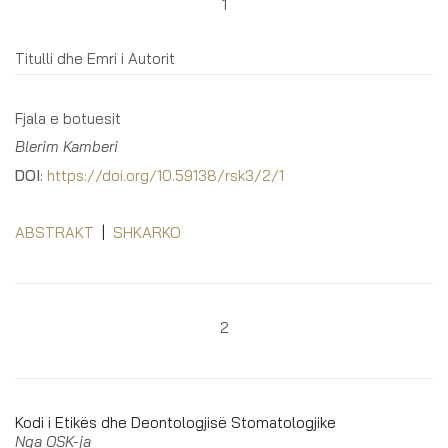
1
Titulli dhe Emri i Autorit
Fjala e botuesit
Blerim Kamberi
DOI
:
https://doi.org/10.59138/rsk3/2/1
ABSTRAKT
|
SHKARKO
2
Kodi i Etikës dhe Deontologjisë Stomatologjike
Nga OSK-ja