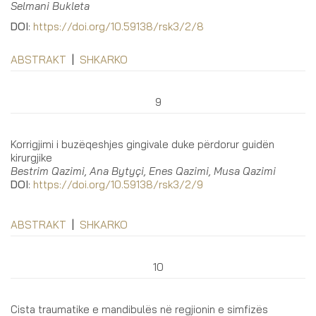
Selmani Bukleta
DOI
:
https://doi.org/10.59138/rsk3/2/8
ABSTRAKT
|
SHKARKO
9
Korrigjimi i buzëqeshjes gingivale duke përdorur guidën
kirurgjike
Bestrim Qazimi, Ana Bytyçi, Enes Qazimi, Musa Qazimi
DOI
:
https://doi.org/10.59138/rsk3/2/9
ABSTRAKT
|
SHKARKO
10
Cista traumatike e mandibulës në regjionin e simfizës