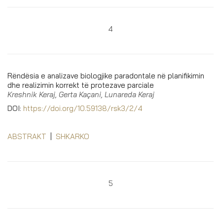
4
Rëndësia e analizave biologjike paradontale në planifikimin
dhe realizimin korrekt të protezave parciale
Kreshnik Keraj, Gerta Kaçani, Lunareda Keraj
DOI
:
https://doi.org/10.59138/rsk3/2/4
ABSTRAKT
|
SHKARKO
5