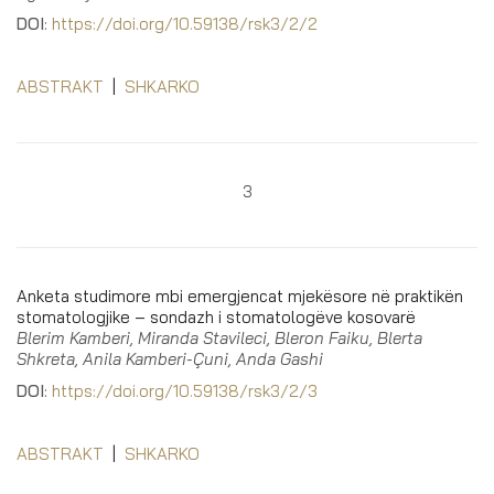
DOI
:
https://doi.org/10.59138/rsk3/2/2
ABSTRAKT
|
SHKARKO
3
Anketa studimore mbi emergjencat mjekësore në praktikën
stomatologjike – sondazh i stomatologëve kosovarë
Blerim Kamberi, Miranda Stavileci, Bleron Faiku, Blerta
Shkreta, Anila Kamberi-Çuni, Anda Gashi
DOI
:
https://doi.org/10.59138/rsk3/2/3
ABSTRAKT
|
SHKARKO