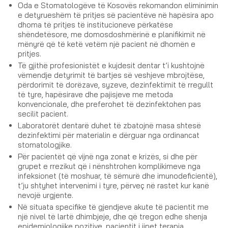
Oda e Stomatologëve të Kosovës rekomandon eliminimin
e detyrueshëm të pritjes së pacientëve në hapësira apo
dhoma të pritjes të institucioneve përkatëse
shëndetësore, me domosdoshmërinë e planifikimit në
mënyrë që të ketë vetëm një pacient në dhomën e
pritjes.
Të gjithë profesionistët e kujdesit dentar t’i kushtojnë
vëmendje detyrimit të bartjes së veshjeve mbrojtëse,
përdorimit të dorëzave, syzeve, dezinfektimit të rregullt
të tyre, hapësirave dhe pajisjeve me metoda
konvencionale, dhe preferohet të dezinfektohen pas
secilit pacient.
Laboratorët dentarë duhet të zbatojnë masa shtesë
dezinfektimi për materialin e dërguar nga ordinancat
stomatologjike.
Për pacientët që vijnë nga zonat e krizës, si dhe për
grupet e rrezikut që i nënshtrohen komplikimeve nga
infeksionet (të moshuar, të sëmurë dhe imunodeficientë),
t’ju shtyhet intervenimi i tyre, përveç në rastet kur kanë
nevojë urgjente.
Në situata specifike të gjendjeve akute të pacientit me
një nivel të lartë dhimbjeje, dhe që tregon edhe shenja
epidemiologjike pozitive, pacientit i jipet terapia