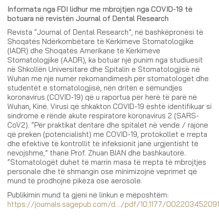
Informata nga FDI lidhur me mbrojtjen nga COVID-19 të
botuara në revistën Journal of Dental Research
Revista “Journal of Dental Research”, në bashkëpronësi të
Shoqatës Ndërkombëtare të Kërkimeve Stomatologjike
(IADR) dhe Shoqatës Amerikane të Kërkimeve
Stomatologjike (AADR), ka botuar një punim nga studiuesit
në Shkollën Universitare dhe Spitalin e Stomatologjisë në
Wuhan me një numër rekomandimesh për stomatologët dhe
studentët e stomatologjisë, nën dritën e sëmundjes
koronavirus (COVID-19) që u raportua për herë të parë në
Wuhan, Kinë. Virusi që shkakton COVID-19 është identifikuar si
sindromë e rëndë akute respiratore koronavirus 2 (SARS-
CoV2). “Për praktikat dentare dhe spitalet në vende / rajone
që preken (potencialisht) me COVID-19, protokollet e rrepta
dhe efektive të kontrollit të infeksionit janë urgjentisht të
nevojshme,” thanë Prof. Zhuan BIAN dhe bashkautorë.
“Stomatologët duhet të marrin masa të rrepta të mbrojtjes
personale dhe të shmangin ose minimizojnë veprimet që
mund të prodhojnë pikëza ose aerosole.
Publikimin mund ta gjeni në linkun e mëposhtëm:
https://journals.sagepub.com/d…/pdf/10.1177/00220345209