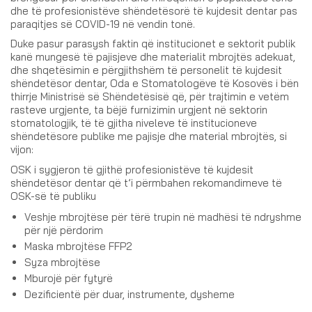
dhe të profesionistëve shëndetësorë të kujdesit dentar pas
paraqitjes së COVID-19 në vendin tonë.
Duke pasur parasysh faktin që institucionet e sektorit publik
kanë mungesë të pajisjeve dhe materialit mbrojtës adekuat,
dhe shqetësimin e përgjithshëm të personelit të kujdesit
shëndetësor dentar, Oda e Stomatologëve të Kosovës i bën
thirrje Ministrisë së Shëndetësisë që, për trajtimin e vetëm
rasteve urgjente, ta bëjë furnizimin urgjent në sektorin
stomatologjik, të të gjitha niveleve të institucioneve
shëndetësore publike me pajisje dhe material mbrojtës, si
vijon:
OSK i sygjeron të gjithë profesionistëve të kujdesit
shëndetësor dentar që t’i përmbahen rekomandimeve të
OSK-së të publiku
Veshje mbrojtëse për tërë trupin në madhësi të ndryshme
për një përdorim
Maska mbrojtëse FFP2
Syza mbrojtëse
Mburojë për fytyrë
Dezificientë për duar, instrumente, dysheme