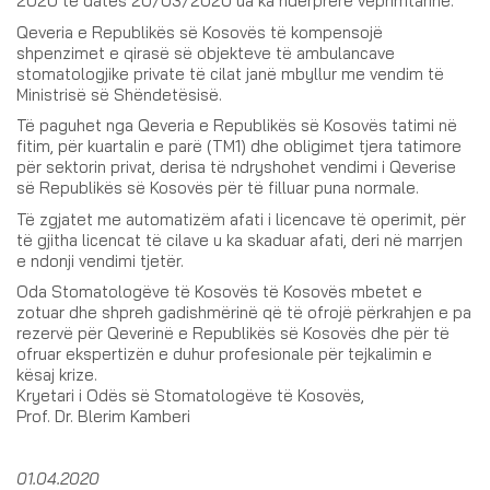
2020 të datës 20/03/2020 ua ka ndërprerë veprimtarinë.
Qeveria e Republikës së Kosovës të kompensojë
shpenzimet e qirasë së objekteve të ambulancave
stomatologjike private të cilat janë mbyllur me vendim të
Ministrisë së Shëndetësisë.
Të paguhet nga Qeveria e Republikës së Kosovës tatimi në
fitim, për kuartalin e parë (TM1) dhe obligimet tjera tatimore
për sektorin privat, derisa të ndryshohet vendimi i Qeverise
së Republikës së Kosovës për të filluar puna normale.
Të zgjatet me automatizëm afati i licencave të operimit, për
të gjitha licencat të cilave u ka skaduar afati, deri në marrjen
e ndonji vendimi tjetër.
Oda Stomatologëve të Kosovës të Kosovës mbetet e
zotuar dhe shpreh gadishmërinë që të ofrojë përkrahjen e pa
rezervë për Qeverinë e Republikës së Kosovës dhe për të
ofruar ekspertizën e duhur profesionale për tejkalimin e
kësaj krize.
Kryetari i Odës së Stomatologëve të Kosovës,
Prof. Dr. Blerim Kamberi
01.04.2020