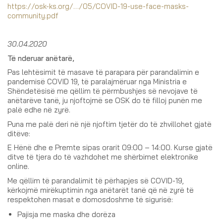
https://osk-ks.org/…/05/COVID-19-use-face-masks-
community.pdf
30.04.2020
Të nderuar anëtarë,
Pas lehtësimit të masave të parapara për parandalimin e
pandemisë COVID 19, të paralajmëruar nga Ministria e
Shëndetësisë me qëllim të përmbushjes së nevojave të
anëtarëve tanë, ju njoftojmë se OSK do të filloj punën me
palë edhe në zyrë.
Puna me palë deri në një njoftim tjetër do të zhvillohet gjatë
ditëve:
E Hënë dhe e Premte sipas orarit 09:00 – 14:00. Kurse gjatë
ditve të tjera do të vazhdohet me shërbimet elektronike
online.
Me qëllim të parandalimit të përhapjes së COVID-19,
kërkojmë mirëkuptimin nga anëtarët tanë që në zyrë të
respektohen masat e domosdoshme të sigurisë:
Pajisja me maska dhe dorëza