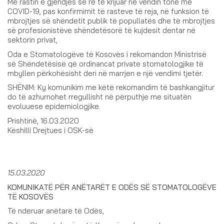
Me rastin e gjendjes së re të krijuar në vendin tonë me
COVID-19, pas konfirmimit të rasteve të reja, në funksion të
mbrojtjes së shëndetit publik të popullatës dhe të mbrojtjes
së profesionistëve shëndetësorë të kujdesit dentar në
sektorin privat,
Oda e Stomatologëve të Kosovës i rekomandon Ministrisë
së Shëndetësisë që ordinancat private stomatologjike të
mbyllen përkohësisht deri në marrjen e një vendimi tjetër.
SHËNIM: Ky komunikim me këtë rekomandim të bashkangjitur
do të azhurnohet rregullisht në përputhje me situatën
evoluuese epidemiologjike.
Prishtinë, 16.03.2020
Këshilli Drejtues i OSK-së
15.03.2020
KOMUNIKATË PËR ANËTARËT E ODËS SË STOMATOLOGËVE
TË KOSOVËS
Të nderuar anëtarë të Odës,