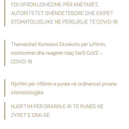
FDI OFRON UDHËZIME PËR ANËTARËT,
AUTORITETET SHËNDETËSORE DHE EKIPET
STOMATOLOGJIKE NË PËRGJIGJE TË COVID-19
Themelohet Komisioni Ekzekutiv për luftimin,
monitorimin dhe reagimin ndaj SarS CoV2 –
COVID-19
Njoftim për rifillimin e punës në ordinancat private
stomatologjike
NJOFTIM PËR ORARIN E RI TË PUNËS NË
ZYRET E OSK-SË