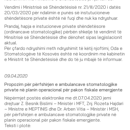
Vendimi i Ministrisë së Shëndetësisë nr. 21/III/2020 i datës
20/03/2020 për ndalimin e punës së instutucioneve
shëndetësore private është në fuqi dhe nuk ka ndryshuar.
Prandaj, hapja e instucioneve private shëndetësore
(ordinancave stomatologjike) përbën shkelje të vendimit të
Minsitrisë së Shëndetësisë dhe dënohet sipas legjislacionit
aktual.
Për çfardo ndryshimi rreth ndryshimit të këtij njoftimi, Oda e
Stomatologëve të Kosovës është në koordinim me kabinetin
e Ministrit të Shëndetësisë dhe do të ju mbajë të informuar.
09.04.2020
Propozim për përfshirjen e ambulancave stomatologjike
private në planin operacional për pakon fiskale emergjente
Nëpërmjet postës elektronike me dt.07.04.2020 jemi
drejtuar Z. Besnik Bislimi – Ministër i MFT, Znj. Rozeta Hajdari
– Ministre e MEPTINIS dhe Dr. Arben Vitia – Ministër i MSH,
për përfshirjen e ambulancave stomatologjike private në
planin operacional për pakon fiskale emergjente.
Teksti i plotë: