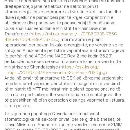
Masat e ndërmarra nga Ministria e Shëndetësisë së Kosovës
drejtëpërdrejti janë reflektuar në sektorin privat
stomatologjik, duke ndërprerë aktivitetin e këtij sektori dhe
duke i sjellur në pamundësi për të kryer kompenzimin e
obligimeve dhe pagesave të pagave ndaj të punësuarve.
Duke analizuar vendimin e Ministrit te Financave dhe
Transfereve (
https://mf.rks-gov.net/…/CF860B38-765C-
41B3-87D0-6E38AD3715…
) mbi miratimin e planit
operacional per pakon fiskale emergjente, ne vërejmë se ne
shtojcën A nuk eshte perfshire veprimtaria e stomatologëve
(e perfshirë në ARBK me NACE Rev. 2 me kodin 86.23)
përkundër ndalesës së veprimtarisë që kanë me vendim të
Ministrisë së Shëndetësisë (
https://osk-ks.org/
…/upl…/2020/03/MSH-vendim-20-Mars-2020.jpg
).
Andaj në emër të anëtarëve të OSK-së kërkojmë urgjentisht
të ndërmerret veprime për plotësim ndryshimin e vendimit
të ministrit të MFT mbi miratimin e planit operacional në të
cilin do të përfshihej edhe veprimtaria e stomatolgëve dhe
të parashihen në plan operacion disa nga veprimet e listuara
si më poshtë:
Të sigurohen pagat nga Qeveria për ambulancat
stomatologjike në sektorin privat, për të gjitha bizneset, të
cilave Ministria e Shëndetësisë me vendimin numër nr.21/III/