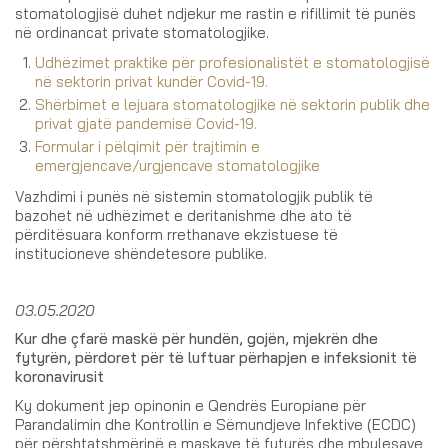
stomatologjisë duhet ndjekur me rastin e rifillimit të punës
në ordinancat private stomatologjike.
Udhëzimet praktike për profesionalistët e stomatologjisë
në sektorin privat kundër Covid-19.
Shërbimet e lejuara stomatologjike në sektorin publik dhe
privat gjatë pandemisë Covid-19.
Formular i pëlqimit për trajtimin e
emergjencave/urgjencave stomatologjike
Vazhdimi i punës në sistemin stomatologjik publik të
bazohet në udhëzimet e deritanishme dhe ato të
përditësuara konform rrethanave ekzistuese të
institucioneve shëndetesore publike.
03.05.2020
Kur dhe çfarë maskë për hundën, gojën, mjekrën dhe
fytyrën, përdoret për të luftuar përhapjen e infeksionit të
koronavirusit
Ky dokument jep opinonin e Qendrës Europiane për
Parandalimin dhe Kontrollin e Sëmundjeve Infektive (ECDC)
për përshtatshmërinë e maskave të fytyrës dhe mbulesave