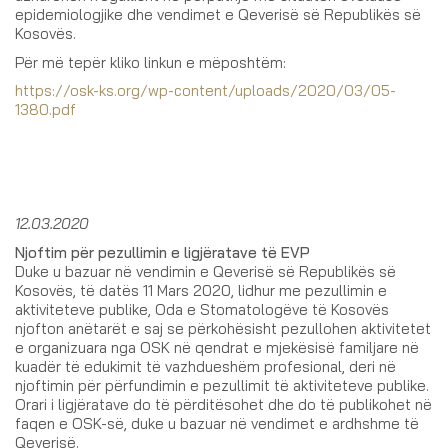
epidemiologjike dhe vendimet e Qeverisë së Republikës së
Kosovës.
Për më tepër kliko linkun e mëposhtëm:
https://osk-ks.org/wp-content/uploads/2020/03/05-
1380.pdf
12.03.2020
Njoftim për pezullimin e ligjëratave të EVP
Duke u bazuar në vendimin e Qeverisë së Republikës së
Kosovës, të datës 11 Mars 2020, lidhur me pezullimin e
aktiviteteve publike, Oda e Stomatologëve të Kosovës
njofton anëtarët e saj se përkohësisht pezullohen aktivitetet
e organizuara nga OSK në qendrat e mjekësisë familjare në
kuadër të edukimit të vazhdueshëm profesional, deri në
njoftimin për përfundimin e pezullimit të aktiviteteve publike.
Orari i ligjëratave do të përditësohet dhe do të publikohet në
faqen e OSK-së, duke u bazuar në vendimet e ardhshme të
Qeverisë.