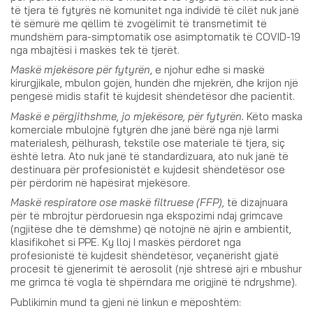
të tjera të fytyrës në komunitet nga individë të cilët nuk janë
të sëmurë me qëllim të zvogëlimit të transmetimit të
mundshëm para-simptomatik ose asimptomatik të COVID-19
nga mbajtësi i maskës tek të tjerët.
Maskë mjekësore për fytyrën
, e njohur edhe si maskë
kirurgjikale, mbulon gojën, hundën dhe mjekrën, dhe krijon një
pengesë midis stafit të kujdesit shëndetësor dhe pacientit.
Maskë e përgjithshme, jo mjekësore, për fytyrën.
Këto maska
​​komerciale mbulojnë fytyrën dhe janë bërë nga një larmi
materialesh, pëlhurash, tekstile ose materiale të tjera, siç
është letra. Ato nuk janë të standardizuara, ato nuk janë të
destinuara për profesionistët e kujdesit shëndetësor ose
për përdorim në hapësirat mjekësore.
Maskë respiratore ose maskë filtruese (FFP),
të dizajnuara
për të mbrojtur përdoruesin nga ekspozimi ndaj grimcave
(ngjitëse dhe të dëmshme) që notojnë në ajrin e ambientit,
klasifikohet si PPE. Ky lloj I maskës përdoret nga
profesionistë të kujdesit shëndetësor, veçanërisht gjatë
procesit të gjenerimit të aerosolit (një shtresë ajri e mbushur
me grimca të vogla të shpërndara me origjinë të ndryshme).
Publikimin mund ta gjeni në linkun e mëposhtëm: