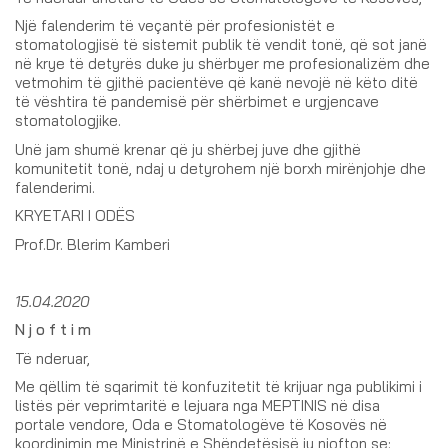
Një falenderim të veçantë për profesionistët e
stomatologjisë të sistemit publik të vendit tonë, që sot janë
në krye të detyrës duke ju shërbyer me profesionalizëm dhe
vetmohim të gjithë pacientëve që kanë nevojë në këto ditë
të vështira të pandemisë për shërbimet e urgjencave
stomatologjike.
Unë jam shumë krenar që ju shërbej juve dhe gjithë
komunitetit tonë, ndaj u detyrohem një borxh mirënjohje dhe
falenderimi.
KRYETARI I ODËS
Prof.Dr. Blerim Kamberi
15.04.2020
N j o f t i m
Të nderuar,
Me qëllim të sqarimit të konfuzitetit të krijuar nga publikimi i
listës për veprimtaritë e lejuara nga MEPTINIS në disa
portale vendore, Oda e Stomatologëve të Kosovës në
koordinimin me Ministrinë e Shëndetësisë ju njofton se: