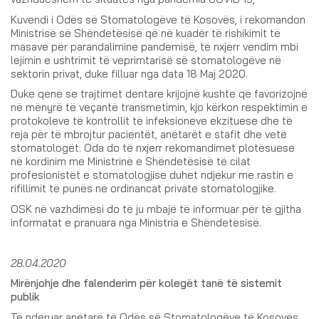
Kuvendi i Odës së Stomatologëve të Kosovës, i rekomandon
Ministrisë së Shëndetësisë që në kuadër të rishikimit të
masave për parandalimine pandemisë, të nxjerr vendim mbi
lejimin e ushtrimit të veprimtarisë së stomatologëve në
sektorin privat, duke filluar nga data 18 Maj 2020.
Duke qenë se trajtimet dentare krijojnë kushte që favorizojnë
në mënyrë të veçantë transmetimin, kjo kërkon respektimin e
protokoleve të kontrollit të infeksioneve ekzituese dhe të
reja për të mbrojtur pacientët, anëtarët e stafit dhe vetë
stomatologët. Oda do të nxjerr rekomandimet plotësuese
në kordinim me Ministrinë e Shëndetësisë të cilat
profesionistët e stomatologjisë duhet ndjekur me rastin e
rifillimit të punës në ordinancat private stomatologjike.
OSK në vazhdimësi do të ju mbajë të informuar për të gjitha
informatat e pranuara nga Ministria e Shëndetësisë.
28.04.2020
Mirënjohje dhe falenderim për kolegët tanë të sistemit
publik
Të nderuar anëtarë të Odës së Stomatologëve të Kosovës,