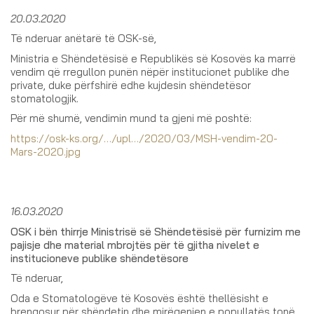
20.03.2020
Të nderuar anëtarë të OSK-së,
Ministria e Shëndetësisë e Republikës së Kosovës ka marrë
vendim që rregullon punën nëpër institucionet publike dhe
private, duke përfshirë edhe kujdesin shëndetësor
stomatologjik.
Për më shumë, vendimin mund ta gjeni më poshtë:
https://osk-ks.org/…/upl…/2020/03/MSH-vendim-20-
Mars-2020.jpg
16.03.2020
OSK i bën thirrje Ministrisë së Shëndetësisë për furnizim me
pajisje dhe material mbrojtës për të gjitha nivelet e
institucioneve publike shëndetësore
Të nderuar,
Oda e Stomatologëve të Kosovës është thellësisht e
brengosur për shëndetin dhe mirëqenien e popullatës tonë