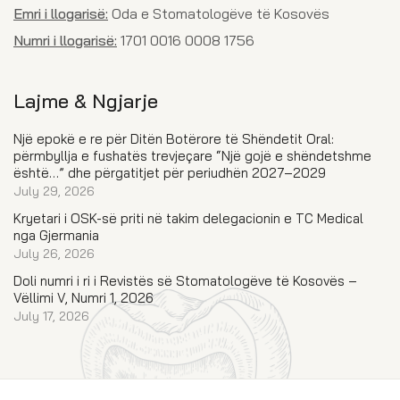
Emri i llogarisë:
Oda e Stomatologëve të Kosovës
Numri i llogarisë:
1701 0016 0008 1756
Lajme & Ngjarje
Një epokë e re për Ditën Botërore të Shëndetit Oral:
përmbyllja e fushatës trevjeçare “Një gojë e shëndetshme
është…” dhe përgatitjet për periudhën 2027–2029
July 29, 2026
Kryetari i OSK-së priti në takim delegacionin e TC Medical
nga Gjermania
July 26, 2026
Doli numri i ri i Revistës së Stomatologëve të Kosovës –
Vëllimi V, Numri 1, 2026
July 17, 2026