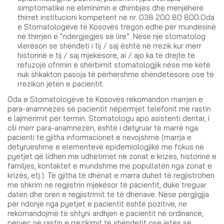
simptomatike në eliminimin e dhimbjes dhe menjëherë
thirret institucioni kompetent në nr. 038 200 80 800.Oda
e Stomatologëve të Kosovës tregon edhe për mundësinë
në thirrjen e “ndërgjegjës së lire”. Nëse një stomatolog
vlerëson se shëndeti i tij / saj është në rrezik kur merr
historinë e tij / saj mjekësore, ai / ajo ka të drejtë të
refuzojë ofrimin e shërbimit stomatologjik nëse me këtë
nuk shkakton pasoja të përhershme shëndetësore ose të
rrezikon jetën e pacientit.
Oda e Stomatologëve të Kosovës rekomandon marrjen e
para-anamnezës së pacientit nëpërmjet telefonit me rastin
e lajmërimit për termin. Stomatologu apo asistenti dentar, i
cili merr para-anamnezën, është i detyruar të marrë nga
pacienti të gjitha informacionet e nevojshme (marrja e
detyrueshme e elementeve epidemiologjike me fokus në
pyetjet që lidhen me udhëtimet në zonat e krizës, historinë e
familjes, kontaktet e mundshme me popullatën nga zonat e
krizës, etj.). Të gjitha të dhënat e marra duhet të regjistrohen
me shkrim në regjistrin mjekësor të pacientit, duke treguar
datën dhe orën e regjistrimit të të dhënave. Nëse përgjigjja
për ndonjë nga pyetjet e pacientit është pozitive, ne
rekomandojmë të shtyni ardhjen e pacientit në ordinancë,
përveç në rastin e rrezikimit të shëndetit ose jetës së