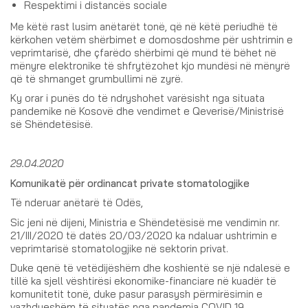
Respektimi i distancës sociale
Me këtë rast lusim anëtarët tonë, që në këtë periudhë të
kërkohen vetëm shërbimet e domosdoshme për ushtrimin e
veprimtarisë, dhe çfarëdo shërbimi që mund të bëhet në
mënyre elektronike të shfrytëzohet kjo mundësi në mënyrë
që të shmanget grumbullimi në zyrë.
Ky orar i punës do të ndryshohet varësisht nga situata
pandemike në Kosovë dhe vendimet e Qeverisë/Ministrisë
së Shëndetësisë.
29.04.2020
Komunikatë për ordinancat private stomatologjike
Të nderuar anëtarë të Odës,
Sic jeni në dijeni, Ministria e Shëndetësisë me vendimin nr.
21/III/2020 të datës 20/03/2020 ka ndaluar ushtrimin e
veprimtarisë stomatologjike në sektorin privat.
Duke qenë të vetëdijëshëm dhe koshientë se një ndalesë e
tillë ka sjell vështirësi ekonomike-financiare në kuadër të
komunitetit tonë, duke pasur parasysh përmirësimin e
vazhdueshëm të situatës nga pandemia COVID 19,