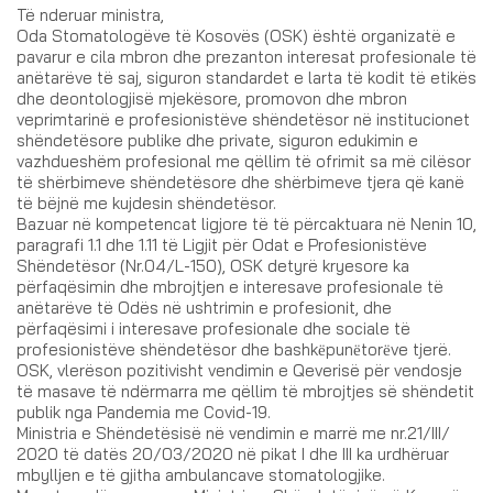
Të nderuar ministra,
Oda Stomatologëve të Kosovës (OSK) është organizatë e
pavarur e cila mbron dhe prezanton interesat profesionale të
anëtarëve të saj, siguron standardet e larta të kodit të etikës
dhe deontologjisë mjekësore, promovon dhe mbron
veprimtarinë e profesionistëve shëndetësor në institucionet
shëndetësore publike dhe private, siguron edukimin e
vazhdueshëm profesional me qëllim të ofrimit sa më cilësor
të shërbimeve shëndetësore dhe shërbimeve tjera që kanë
të bëjnë me kujdesin shëndetësor.
Bazuar në kompetencat ligjore të të përcaktuara në Nenin 10,
paragrafi 1.1 dhe 1.11 të Ligjit për Odat e Profesionistëve
Shëndetësor (Nr.04/L-150), OSK detyrë kryesore ka
përfaqësimin dhe mbrojtjen e interesave profesionale të
anëtarëve të Odës në ushtrimin e profesionit, dhe
përfaqësimi i interesave profesionale dhe sociale të
profesionistëve shëndetësor dhe bashkёpunёtorёve tjerë.
OSK, vlerëson pozitivisht vendimin e Qeverisë për vendosje
të masave të ndërmarra me qëllim të mbrojtjes së shëndetit
publik nga Pandemia me Covid-19.
Ministria e Shëndetësisë në vendimin e marrë me nr.21/III/
2020 të datës 20/03/2020 në pikat I dhe III ka urdhëruar
mbylljen e të gjitha ambulancave stomatologjike.