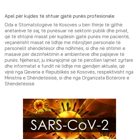
Apel për kujdes të shtuar gjatë punës profesionale
Oda e Stomatologëve të Kosovës u bën thirrje të gjithë
anëtarëve të saj, të punësuar në sektorin publik dhe privat,
që të shtojnë masat për kujdesin gjatë punës me pacientë,
veçanërisht masat në lidhje me mbrojtjen personale të
personelit shëndetësor dhe ndihmës, si dhe në shtimin e
masave për dezinfektimin e ambienteve dhe pajisjeve të
punës. Njëherazi, ju inkurajojmë që të përcillen lajmet zyrtare
dhe informatat e fundit në lidhje me gjendjen aktuale, që
vijnë nga Qeveria e Republikës së Kosovës, respektivisht nga
Ministria e Shëndetësisë, si dhe nga Organizata Botërore e
Shëndetësisë.