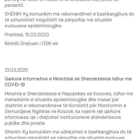
pacientit.
SHËNIM: Ky komunikim me rekomandimet e bashkangjitura do
të azhurnohet rregullisht në përputhje me situatën
evoluuese epidemiologjike.
Prishtinë, 15.03.2020
Këshilli Drejtues i OSK-së
13.03.2020
Qarkore informative e Ministrisë së Shëndetësisë lidhur me
COVID-19
Ministria e Shëndetësisë e Republikës së Kosovës, lidhur me
menaxhimin e situatës epidemiologjike dhe masat për
zbatimin e rekomandimeve të Komitetit për Monitorimin e
Sëmundjeve Ngjitëse në Kosovë, ka nxjerrë një qarkore
informuese që i drejtohet institucioneve shëndetësore
publike dhe private.
Shënim: Ky komunikim me udhëzimet e bashkangjitura do të
azhurohen rregullisht në përputhje me situatën evoluuse