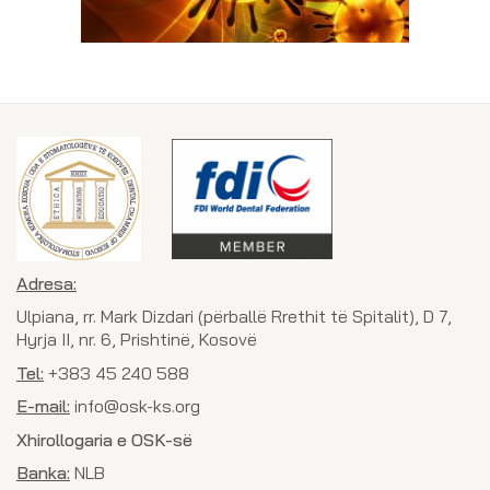
Adresa:
Ulpiana, rr. Mark Dizdari (përballë Rrethit të Spitalit), D 7,
Hyrja II, nr. 6, Prishtinë, Kosovë
Tel:
+383 45 240 588
E-mail:
info@osk-ks.org
Xhirollogaria e OSK-së
Banka:
NLB