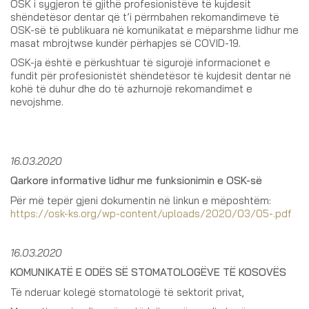
OSK i sygjeron të gjithë profesionistëve të kujdesit
shëndetësor dentar që t’i përmbahen rekomandimeve të
OSK-së të publikuara në komunikatat e mëparshme lidhur me
masat mbrojtwse kundër përhapjes së COVID-19.
OSK-ja është e përkushtuar të sigurojë informacionet e
fundit për profesionistët shëndetësor të kujdesit dentar në
kohë të duhur dhe do të azhurnojë rekomandimet e
nevojshme.
16.03.2020
Qarkore informative lidhur me funksionimin e OSK-së
Për më tepër gjeni dokumentin në linkun e mëposhtëm:
https://osk-ks.org/wp-content/uploads/2020/03/05-.pdf
16.03.2020
KOMUNIKATË E ODËS SË STOMATOLOGËVE TË KOSOVËS
Të nderuar kolegë stomatologë të sektorit privat,