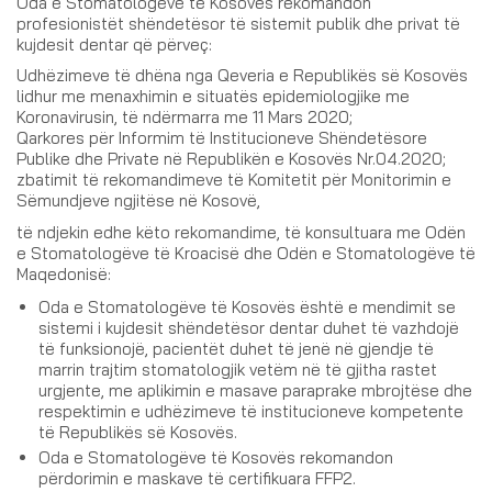
Oda e Stomatologëve të Kosovës rekomandon
profesionistët shëndetësor të sistemit publik dhe privat të
kujdesit dentar që përveç:
Udhëzimeve të dhëna nga Qeveria e Republikës së Kosovës
lidhur me menaxhimin e situatës epidemiologjike me
Koronavirusin, të ndërmarra me 11 Mars 2020;
Qarkores për Informim të Institucioneve Shëndetësore
Publike dhe Private në Republikën e Kosovës Nr.04.2020;
zbatimit të rekomandimeve të Komitetit për Monitorimin e
Sëmundjeve ngjitëse në Kosovë,
të ndjekin edhe këto rekomandime, të konsultuara me Odën
e Stomatologëve të Kroacisë dhe Odën e Stomatologëve të
Maqedonisë:
Oda e Stomatologëve të Kosovës është e mendimit se
sistemi i kujdesit shëndetësor dentar duhet të vazhdojë
të funksionojë, pacientët duhet të jenë në gjendje të
marrin trajtim stomatologjik vetëm në të gjitha rastet
urgjente, me aplikimin e masave paraprake mbrojtëse dhe
respektimin e udhëzimeve të institucioneve kompetente
të Republikës së Kosovës.
Oda e Stomatologëve të Kosovës rekomandon
përdorimin e maskave të certifikuara FFP2.