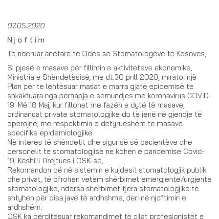
07.05.2020
N j o f t i m
Të nderuar anëtarë të Odës së Stomatologëve të Kosovës,
Si pjesë e masave për fillimin e aktiviteteve ekonomike,
Ministria e Shëndetësisë, me dt.30 prill 2020, miratoi një
Plan për të lehtësuar masat e marra gjatë epidemisë të
shkaktuara nga përhapja e sëmundjes me koronavirus COVID-
19. Më 18 Maj, kur fillohet me fazën e dytë të masave,
ordinancat private stomatologjike do të jenë në gjendje të
operojnë, me respektimin e detyrueshëm të masave
specifike epidemiologjike.
Në interes të shëndetit dhe sigurisë së pacientëve dhe
personelit të stomatologjisë në kohën e pandemisë Covid-
19, Këshilli Drejtues i OSK-së,
Rekomandon që në sistemin e kujdesit stomatologjik publik
dhe privat, të ofrohen vetëm shërbimet emergjente/urgjente
stomatologjike, ndërsa shërbimet tjera stomatologjike të
shtyhen për disa javë të ardhshme, deri në njoftimin e
ardhshëm.
OSK ka përditësuar rekomandimet të cilat profesionistët e